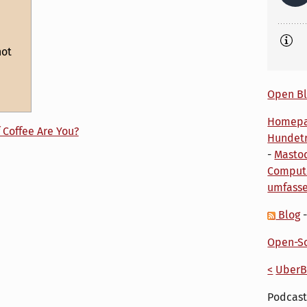
not
Open Bl
Homep
 Coffee Are You?
Hundetr
-
Masto
Comput
umfass
Blog
Open-So
<
UberB
Podcast