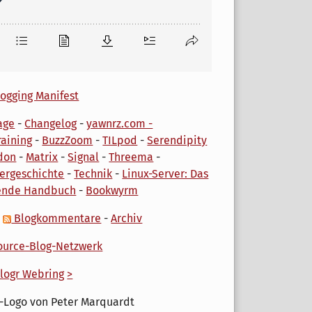
ogging Manifest
age
-
Changelog
-
yawnrz.com -
aining
-
BuzzZoom
-
TILpod
-
Serendipity
don
-
Matrix
-
Signal
-
Threema
-
ergeschichte
-
Technik
-
Linux-Server: Das
ende Handbuch
-
Bookwyrm
-
Blogkommentare
-
Archiv
urce-Blog-Netzwerk
logr Webring
>
-Logo von Peter Marquardt