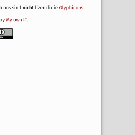
Icons sind
nicht
lizenzfreie
Glyphicons
.
 by
My own IT.