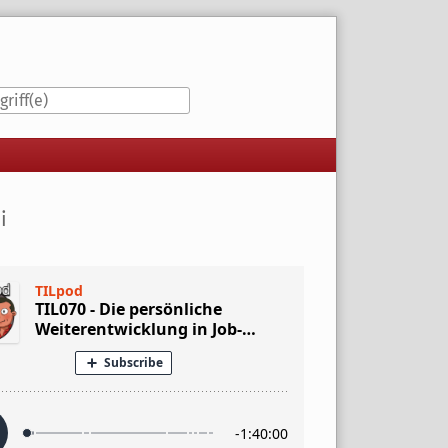
iste
i