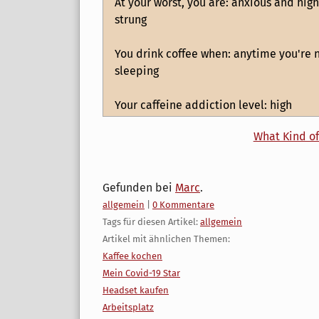
At your worst, you are: anxious and high
strung
You drink coffee when: anytime you're 
sleeping
Your caffeine addiction level: high
What Kind of
Gefunden bei
Marc
.
Kategorien:
allgemein
|
0 Kommentare
Tags für diesen Artikel:
allgemein
Artikel mit ähnlichen Themen:
Kaffee kochen
Mein Covid-19 Star
Headset kaufen
Arbeitsplatz