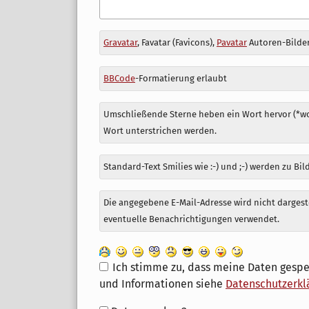
Antwort
Gravatar
, Favatar (Favicons),
Pavatar
Autoren-Bilder
zu
BBCode
-Formatierung erlaubt
Umschließende Sterne heben ein Wort hervor (*wor
Wort unterstrichen werden.
Standard-Text Smilies wie :-) und ;-) werden zu Bil
Die angegebene E-Mail-Adresse wird nicht dargeste
eventuelle Benachrichtigungen verwendet.
Ich stimme zu, dass meine Daten gespe
und Informationen siehe
Datenschutzerkl