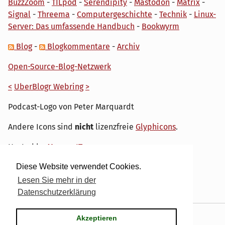
BuzzZoom
-
TILpod
-
Serendipity
-
Mastodon
-
Matrix
-
Signal
-
Threema
-
Computergeschichte
-
Technik
-
Linux-
Server: Das umfassende Handbuch
-
Bookwyrm
Blog
-
Blogkommentare
-
Archiv
Open-Source-Blog-Netzwerk
<
UberBlogr Webring
>
Podcast-Logo von Peter Marquardt
Andere Icons sind
nicht
lizenzfreie
Glyphicons
.
Hosted by
My own IT.
Diese Website verwendet Cookies.
Lesen Sie mehr in der
Datenschutzerklärung
Powered by
Serendipity
& the
dirk
theme.
Akzeptieren