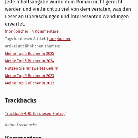
Jede Inhaltsangabe würde dem Roman nicht gerecht
werden und vielleicht zu viel von dem verraten, was den
Leser an Überaschungen und interessanten Wendungen
erwartet.
Kategorien:
(hör-)bücher
|
4 Kommentare
Tags für diesen Artikel:
(hör-)bücher
Artikel mit ähnlichen Themen:
Meine Top 5 Bücher in 2025
Meine Top 5 Bücher in 2024
Nutzen Sie Ihr zweites Gehirn
Meine Top 5 Bücher in 2023
Meine Top 5 Bücher in 2022
Trackbacks
Trackback-URL für diesen Eintrag
Keine Trackbacks