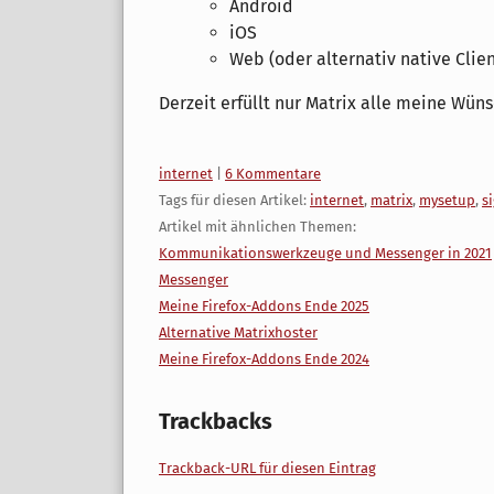
Android
iOS
Web (oder alternativ native Clie
Derzeit erfüllt nur Matrix alle meine Wün
Kategorien:
internet
|
6 Kommentare
Tags für diesen Artikel:
internet
,
matrix
,
mysetup
,
s
Artikel mit ähnlichen Themen:
Kommunikationswerkzeuge und Messenger in 2021
Messenger
Meine Firefox-Addons Ende 2025
Alternative Matrixhoster
Meine Firefox-Addons Ende 2024
Trackbacks
Trackback-URL für diesen Eintrag