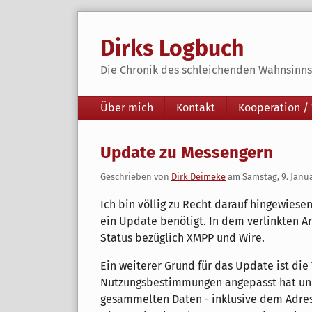
Skip
to
Dirks Logbuch
content
Die Chronik des schleichenden Wahnsinns 
Navigation
Über mich
Kontakt
Kooperation /
Update zu Messengern
Geschrieben von
Dirk Deimeke
am
Samstag, 9. Janu
Ich bin völlig zu Recht darauf hingewies
ein Update benötigt. In dem verlinkten A
Status bezüglich XMPP und Wire.
Ein weiterer Grund für das Update ist di
Nutzungsbestimmungen angepasst hat und
gesammelten Daten - inklusive dem Adre