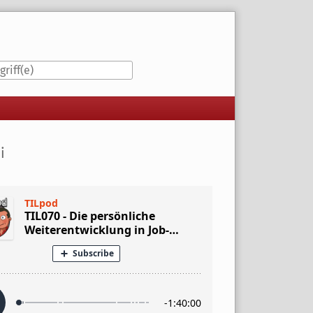
iste
i