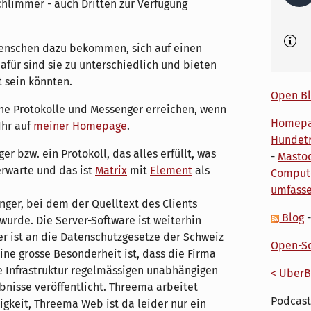
hlimmer - auch Dritten zur Verfügung
Menschen dazu bekommen, sich auf einen
dafür sind sie zu unterschiedlich und bieten
t sein könnten.
Open Bl
ene Protokolle und Messenger erreichen, wenn
Homep
Ihr auf
meiner Homepage
.
Hundetr
r bzw. ein Protokoll, das alles erfüllt, was
-
Masto
rwarte und das ist
Matrix
mit
Element
als
Comput
umfass
nger, bei dem der Quelltext des Clients
Blog
wurde. Die Server-Software ist weiterhin
er ist an die Datenschutzgesetze der Schweiz
Open-So
ne grosse Besonderheit ist, dass die Firma
e Infrastruktur regelmässigen unabhängigen
<
UberB
bnisse veröffentlicht. Threema arbeitet
Podcast
gkeit, Threema Web ist da leider nur ein