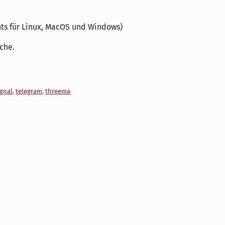
nts für Linux, MacOS und Windows)
sche.
ignal
,
telegram
,
threema