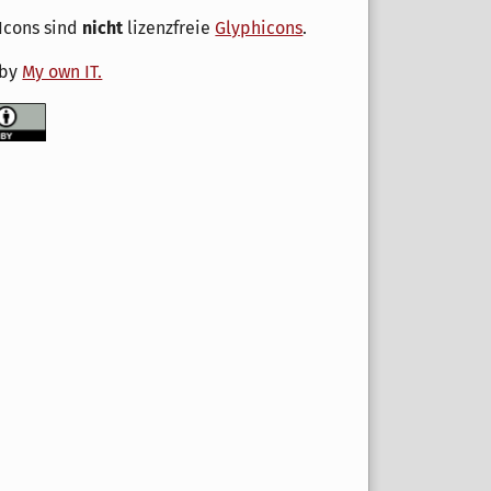
Icons sind
nicht
lizenzfreie
Glyphicons
.
 by
My own IT.