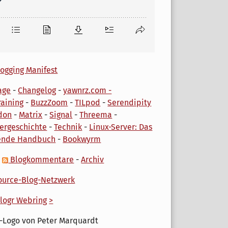
ogging Manifest
age
-
Changelog
-
yawnrz.com -
aining
-
BuzzZoom
-
TILpod
-
Serendipity
don
-
Matrix
-
Signal
-
Threema
-
ergeschichte
-
Technik
-
Linux-Server: Das
ende Handbuch
-
Bookwyrm
-
Blogkommentare
-
Archiv
urce-Blog-Netzwerk
logr Webring
>
-Logo von Peter Marquardt