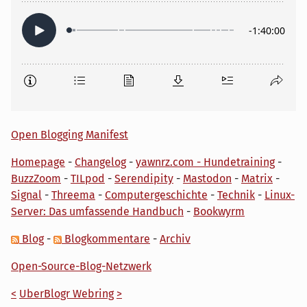
Open Blogging Manifest
Homepage
-
Changelog
-
yawnrz.com - Hundetraining
-
BuzzZoom
-
TILpod
-
Serendipity
-
Mastodon
-
Matrix
-
Signal
-
Threema
-
Computergeschichte
-
Technik
-
Linux-
Server: Das umfassende Handbuch
-
Bookwyrm
Blog
-
Blogkommentare
-
Archiv
Open-Source-Blog-Netzwerk
<
UberBlogr Webring
>