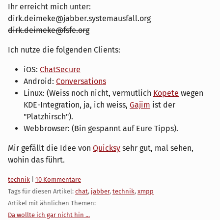
Ihr erreicht mich unter:
dirk.deimeke@jabber.systemausfall.org
dirk.deimeke@fsfe.org
Ich nutze die folgenden Clients:
iOS:
ChatSecure
Android:
Conversations
Linux: (Weiss noch nicht, vermutlich
Kopete
wegen
KDE-Integration, ja, ich weiss,
Gajim
ist der
"Platzhirsch").
Webbrowser: (Bin gespannt auf Eure Tipps).
Mir gefällt die Idee von
Quicksy
sehr gut, mal sehen,
wohin das führt.
Kategorien:
technik
|
10 Kommentare
Tags für diesen Artikel:
chat
,
jabber
,
technik
,
xmpp
Artikel mit ähnlichen Themen:
Da wollte ich gar nicht hin ...