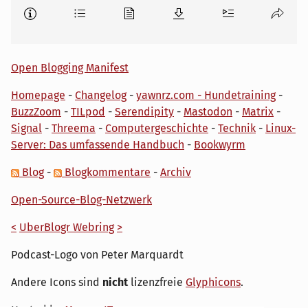
Open Blogging Manifest
Homepage
-
Changelog
-
yawnrz.com - Hundetraining
-
BuzzZoom
-
TILpod
-
Serendipity
-
Mastodon
-
Matrix
-
Signal
-
Threema
-
Computergeschichte
-
Technik
-
Linux-
Server: Das umfassende Handbuch
-
Bookwyrm
Blog
-
Blogkommentare
-
Archiv
Open-Source-Blog-Netzwerk
<
UberBlogr Webring
>
Podcast-Logo von Peter Marquardt
Andere Icons sind
nicht
lizenzfreie
Glyphicons
.