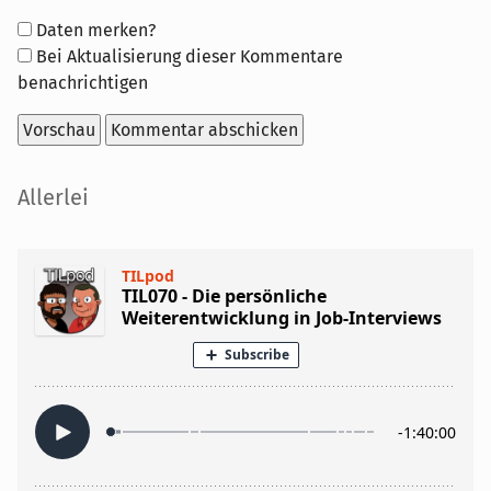
Formular-
Daten merken?
Optionen
Bei Aktualisierung dieser Kommentare
benachrichtigen
Seitenleiste
Allerlei