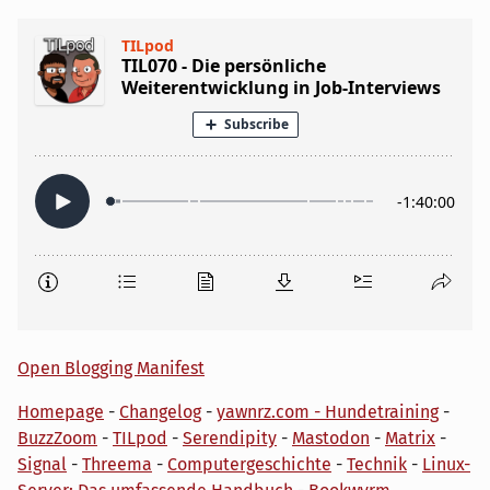
Open Blogging Manifest
Homepage
-
Changelog
-
yawnrz.com - Hundetraining
-
BuzzZoom
-
TILpod
-
Serendipity
-
Mastodon
-
Matrix
-
Signal
-
Threema
-
Computergeschichte
-
Technik
-
Linux-