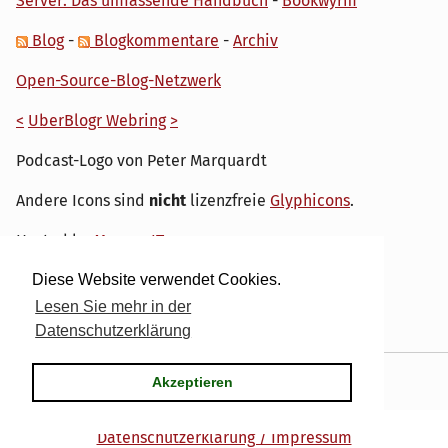
Server: Das umfassende Handbuch
-
Bookwyrm
Blog
-
Blogkommentare
-
Archiv
Open-Source-Blog-Netzwerk
<
UberBlogr Webring
>
Podcast-Logo von Peter Marquardt
Andere Icons sind
nicht
lizenzfreie
Glyphicons
.
Hosted by
My own IT.
Diese Website verwendet Cookies.
Lesen Sie mehr in der
Datenschutzerklärung
Powered by
Serendipity
& the
dirk
theme.
Akzeptieren
Datenschutzerklärung / Impressum