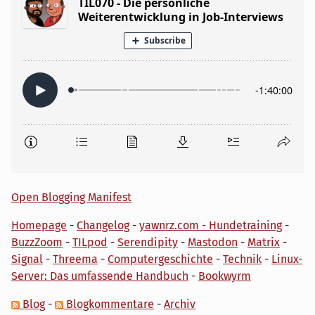
Open Blogging Manifest
Homepage
-
Changelog
-
yawnrz.com - Hundetraining
-
BuzzZoom
-
TILpod
-
Serendipity
-
Mastodon
-
Matrix
-
Signal
-
Threema
-
Computergeschichte
-
Technik
-
Linux-
Server: Das umfassende Handbuch
-
Bookwyrm
Blog
-
Blogkommentare
-
Archiv