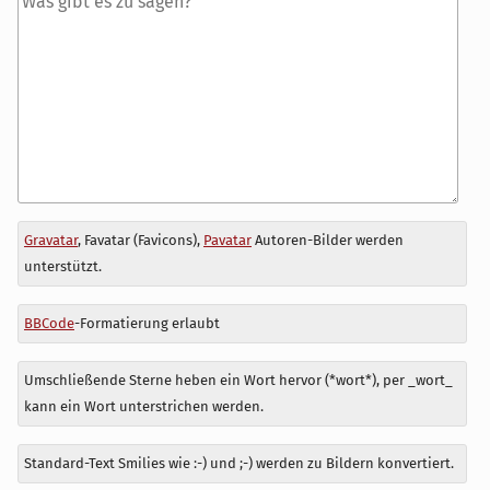
Antwort
Gravatar
, Favatar (Favicons),
Pavatar
Autoren-Bilder werden
zu
unterstützt.
BBCode
-Formatierung erlaubt
Umschließende Sterne heben ein Wort hervor (*wort*), per _wort_
kann ein Wort unterstrichen werden.
Standard-Text Smilies wie :-) und ;-) werden zu Bildern konvertiert.