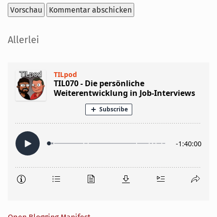
Seitenleiste
Allerlei