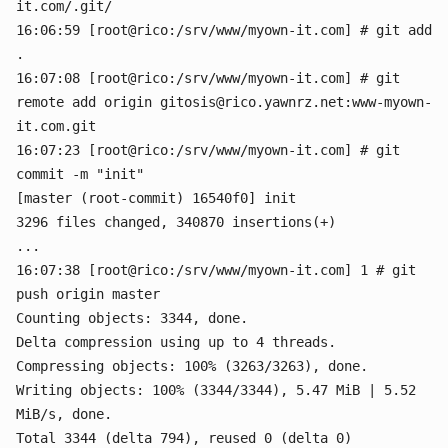
it.com/.git/
16:06:59 [root@rico:/srv/www/myown-it.com] # git add
.
16:07:08 [root@rico:/srv/www/myown-it.com] # git
remote add origin gitosis@rico.yawnrz.net:www-myown-
it.com.git
16:07:23 [root@rico:/srv/www/myown-it.com] # git
commit -m "init"
[master (root-commit) 16540f0] init
3296 files changed, 340870 insertions(+)
...
16:07:38 [root@rico:/srv/www/myown-it.com] 1 # git
push origin master
Counting objects: 3344, done.
Delta compression using up to 4 threads.
Compressing objects: 100% (3263/3263), done.
Writing objects: 100% (3344/3344), 5.47 MiB | 5.52
MiB/s, done.
Total 3344 (delta 794), reused 0 (delta 0)