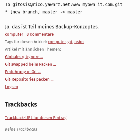
To gitosis@rico.yawnrz.net:www-myown-it.com.git
* [new branch] master -> master
Ja, das ist Teil meines Backup-Konzeptes.
Kategorien:
computer
|
8 Kommentare
Tags für diesen Artikel:
computer
,
git
,
osbn
Artikel mit ähnlichen Themen:
Globales gitignore ...
Git swapped beim Packen ...
Einführung in Git ...
Git-Repositories packen ...
Logseq
Trackbacks
Trackback-URL für diesen Eintrag
Keine Trackbacks