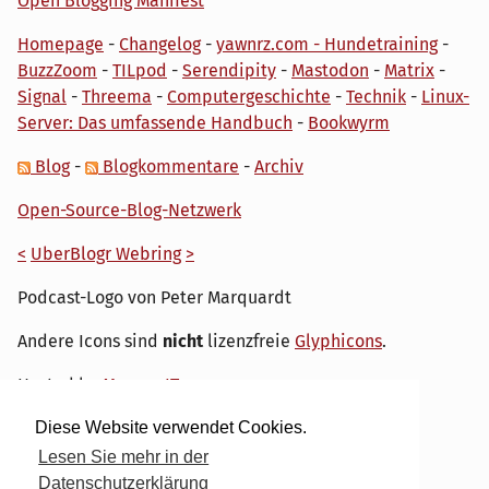
Open Blogging Manifest
Homepage
-
Changelog
-
yawnrz.com - Hundetraining
-
BuzzZoom
-
TILpod
-
Serendipity
-
Mastodon
-
Matrix
-
Signal
-
Threema
-
Computergeschichte
-
Technik
-
Linux-
Server: Das umfassende Handbuch
-
Bookwyrm
Blog
-
Blogkommentare
-
Archiv
Open-Source-Blog-Netzwerk
<
UberBlogr Webring
>
Podcast-Logo von Peter Marquardt
Andere Icons sind
nicht
lizenzfreie
Glyphicons
.
Hosted by
My own IT.
Diese Website verwendet Cookies.
Lesen Sie mehr in der
Datenschutzerklärung