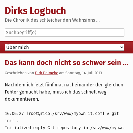
Skip
Dirks Logbuch
to
content
Die Chronik des schleichenden Wahnsinns ...
Navigation
Das kann doch nicht so schwer sein ...
Geschrieben von
Dirk Deimeke
am
Sonntag, 14. Juli 2013
Nachdem ich jetzt fünf mal nacheinander den gleichen
Fehler gemacht habe, muss ich das schnell weg
dokumentieren.
16:06:27 [root@rico:/srv/www/myown-it.com] # git
init .
Initialized empty Git repository in /srv/www/myown-