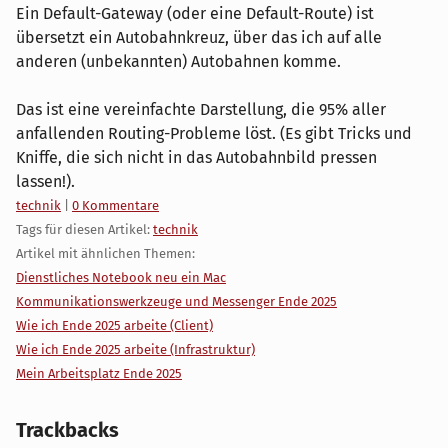
Ein Default-Gateway (oder eine Default-Route) ist
übersetzt ein Autobahnkreuz, über das ich auf alle
anderen (unbekannten) Autobahnen komme.
Das ist eine vereinfachte Darstellung, die 95% aller
anfallenden Routing-Probleme löst. (Es gibt Tricks und
Kniffe, die sich nicht in das Autobahnbild pressen
lassen!).
Kategorien:
technik
|
0 Kommentare
Tags für diesen Artikel:
technik
Artikel mit ähnlichen Themen:
Dienstliches Notebook neu ein Mac
Kommunikationswerkzeuge und Messenger Ende 2025
Wie ich Ende 2025 arbeite (Client)
Wie ich Ende 2025 arbeite (Infrastruktur)
Mein Arbeitsplatz Ende 2025
Trackbacks