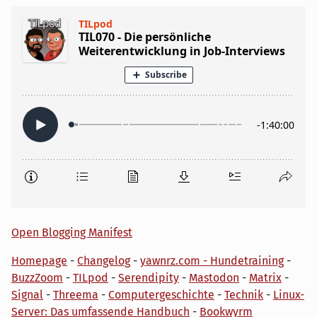
Open Blogging Manifest
Homepage
-
Changelog
-
yawnrz.com - Hundetraining
-
BuzzZoom
-
TILpod
-
Serendipity
-
Mastodon
-
Matrix
-
Signal
-
Threema
-
Computergeschichte
-
Technik
-
Linux-
Server: Das umfassende Handbuch
-
Bookwyrm