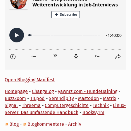
Open Blogging Manifest
Homepage
-
Changelog
-
yawnrz.com - Hundetraining
-
BuzzZoom
-
TILpod
-
Serendipity
-
Mastodon
-
Matrix
-
Signal
-
Threema
-
Computergeschichte
-
Technik
-
Linux-
Server: Das umfassende Handbuch
-
Bookwyrm
Blog
-
Blogkommentare
-
Archiv