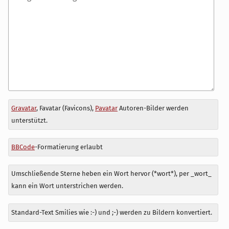
Antwort
Gravatar
, Favatar (Favicons),
Pavatar
Autoren-Bilder werden
zu
unterstützt.
BBCode
-Formatierung erlaubt
Umschließende Sterne heben ein Wort hervor (*wort*), per _wort_
kann ein Wort unterstrichen werden.
Standard-Text Smilies wie :-) und ;-) werden zu Bildern konvertiert.