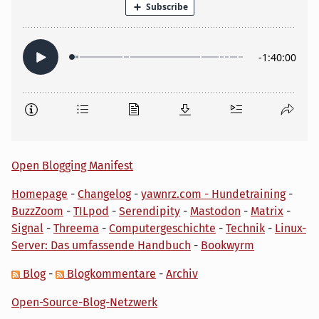
Open Blogging Manifest
Homepage
-
Changelog
-
yawnrz.com - Hundetraining
-
BuzzZoom
-
TILpod
-
Serendipity
-
Mastodon
-
Matrix
-
Signal
-
Threema
-
Computergeschichte
-
Technik
-
Linux-
Server: Das umfassende Handbuch
-
Bookwyrm
Blog
-
Blogkommentare
-
Archiv
Open-Source-Blog-Netzwerk