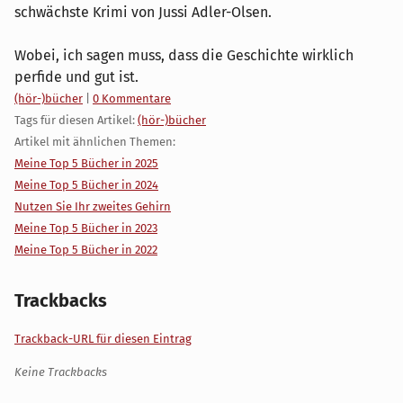
schwächste Krimi von Jussi Adler-Olsen.
Wobei, ich sagen muss, dass die Geschichte wirklich
perfide und gut ist.
Kategorien:
(hör-)bücher
|
0 Kommentare
Tags für diesen Artikel:
(hör-)bücher
Artikel mit ähnlichen Themen:
Meine Top 5 Bücher in 2025
Meine Top 5 Bücher in 2024
Nutzen Sie Ihr zweites Gehirn
Meine Top 5 Bücher in 2023
Meine Top 5 Bücher in 2022
Trackbacks
Trackback-URL für diesen Eintrag
Keine Trackbacks