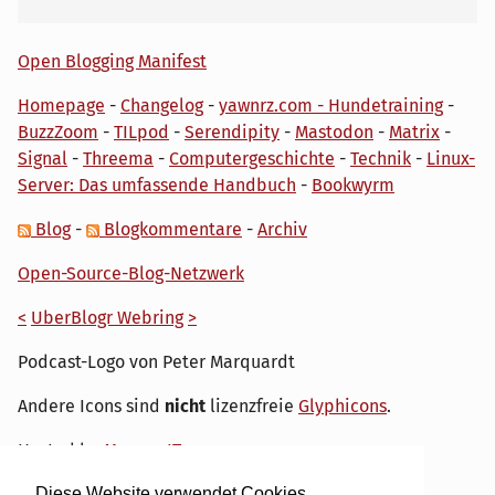
Open Blogging Manifest
Homepage
-
Changelog
-
yawnrz.com - Hundetraining
-
BuzzZoom
-
TILpod
-
Serendipity
-
Mastodon
-
Matrix
-
Signal
-
Threema
-
Computergeschichte
-
Technik
-
Linux-
Server: Das umfassende Handbuch
-
Bookwyrm
Blog
-
Blogkommentare
-
Archiv
Open-Source-Blog-Netzwerk
<
UberBlogr Webring
>
Podcast-Logo von Peter Marquardt
Andere Icons sind
nicht
lizenzfreie
Glyphicons
.
Hosted by
My own IT.
Diese Website verwendet Cookies.