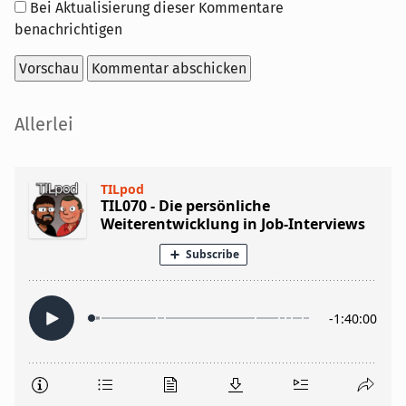
Optionen
Bei Aktualisierung dieser Kommentare
benachrichtigen
Seitenleiste
Allerlei