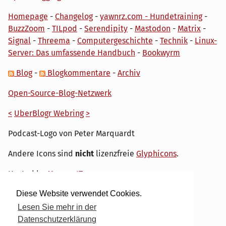
Homepage
-
Changelog
-
yawnrz.com - Hundetraining
-
BuzzZoom
-
TILpod
-
Serendipity
-
Mastodon
-
Matrix
-
Signal
-
Threema
-
Computergeschichte
-
Technik
-
Linux-
Server: Das umfassende Handbuch
-
Bookwyrm
Blog
-
Blogkommentare
-
Archiv
Open-Source-Blog-Netzwerk
<
UberBlogr Webring
>
Podcast-Logo von Peter Marquardt
Andere Icons sind
nicht
lizenzfreie
Glyphicons
.
Hosted by
My own IT.
Diese Website verwendet Cookies.
Lesen Sie mehr in der
Datenschutzerklärung