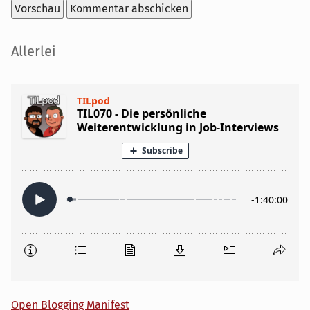
Seitenleiste
Allerlei
Open Blogging Manifest