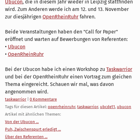
Ubucon
, die in diesem Jahr wieder in Leipzig stattfinden
wird. Zum Anderen werde ich am 12. und 13. November
zur diesjährigen
OpenRheinRuhr
fahren.
Beide Veranstaltungen haben den "Call for Paper"
eröffnet und warten auf Bewerbungen von Referenten:
•
Ubucon
•
OpenRheinRuhr
Bei der Ubucon habe ich einen Workshop zu
Taskwarrior
und bei der OpenRheinRuhr einen Vortrag zum gleichen
Thema eingereicht. Schauen wir mal, was davon
angenommen wird.
Kategorien:
taskwarrior
|
0 Kommentare
Tags für diesen Artikel:
openrheinruhr
,
taskwarrior
,
ubcde11
,
ubucon
Artikel mit ähnlichen Themen:
Von der Ubucon ...
Puh, Zwischenspurt erledigt ...
Über den Referenten ...