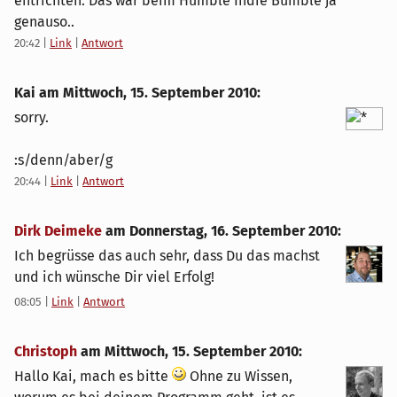
entrichten. Das war beim Humble Indie Bumble ja
genauso..
20:42
|
Link
|
Antwort
Kai am
Mittwoch, 15. September 2010
:
sorry.
:s/denn/aber/g
20:44
|
Link
|
Antwort
Dirk Deimeke
am
Donnerstag, 16. September 2010
:
Ich begrüsse das auch sehr, dass Du das machst
und ich wünsche Dir viel Erfolg!
08:05
|
Link
|
Antwort
Christoph
am
Mittwoch, 15. September 2010
:
Hallo Kai, mach es bitte
Ohne zu Wissen,