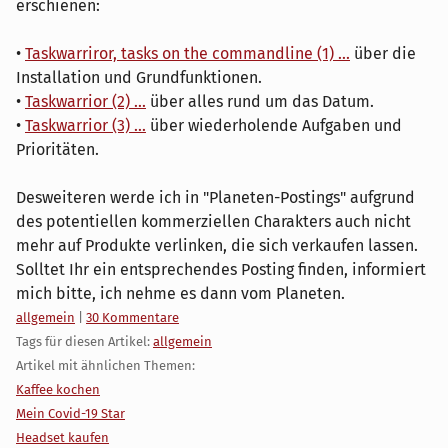
erschienen:
•
Taskwarriror, tasks on the commandline (1) ...
über die
Installation und Grundfunktionen.
•
Taskwarrior (2) ...
über alles rund um das Datum.
•
Taskwarrior (3) ...
über wiederholende Aufgaben und
Prioritäten.
Desweiteren werde ich in "Planeten-Postings" aufgrund
des potentiellen kommerziellen Charakters auch nicht
mehr auf Produkte verlinken, die sich verkaufen lassen.
Solltet Ihr ein entsprechendes Posting finden, informiert
mich bitte, ich nehme es dann vom Planeten.
Kategorien:
allgemein
|
30 Kommentare
Tags für diesen Artikel:
allgemein
Artikel mit ähnlichen Themen:
Kaffee kochen
Mein Covid-19 Star
Headset kaufen