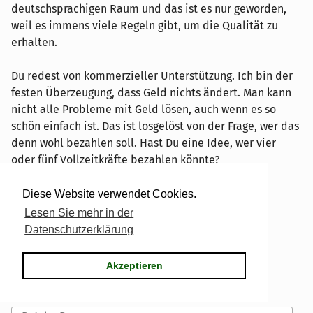
deutschsprachigen Raum und das ist es nur geworden,
weil es immens viele Regeln gibt, um die Qualität zu
erhalten.
Du redest von kommerzieller Unterstützung. Ich bin der
festen Überzeugung, dass Geld nichts ändert. Man kann
nicht alle Probleme mit Geld lösen, auch wenn es so
schön einfach ist. Das ist losgelöst von der Frage, wer das
denn wohl bezahlen soll. Hast Du eine Idee, wer vier
oder fünf Vollzeitkräfte bezahlen könnte?
Das Problem ist nicht schwarz/weiss, es gibt 256
Diese Website verwendet Cookies.
Graustufen
Lesen Sie mehr in der
18:19
|
Link
|
Antwort
Datenschutzerklärung
Kommentar schreiben
Akzeptieren
Name