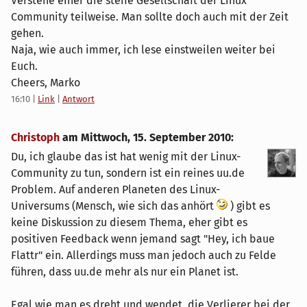
Verstehe einer die steife Gesellschaft der Linux
Community teilweise. Man sollte doch auch mit der Zeit
gehen.
Naja, wie auch immer, ich lese einstweilen weiter bei
Euch.
Cheers, Marko
16:10
|
Link
|
Antwort
Christoph
am
Mittwoch, 15. September 2010
:
Du, ich glaube das ist hat wenig mit der Linux-
Community zu tun, sondern ist ein reines uu.de
Problem. Auf anderen Planeten des Linux-
Universums (Mensch, wie sich das anhört
) gibt es
keine Diskussion zu diesem Thema, eher gibt es
positiven Feedback wenn jemand sagt "Hey, ich baue
Flattr" ein. Allerdings muss man jedoch auch zu Felde
führen, dass uu.de mehr als nur ein Planet ist.
Egal wie man es dreht und wendet, die Verlierer bei der