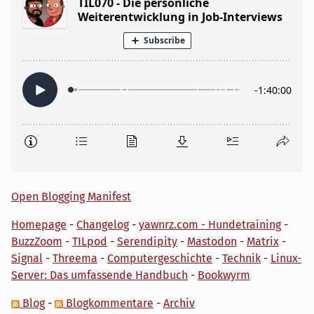
Open Blogging Manifest
Homepage
-
Changelog
-
yawnrz.com - Hundetraining
-
BuzzZoom
-
TILpod
-
Serendipity
-
Mastodon
-
Matrix
-
Signal
-
Threema
-
Computergeschichte
-
Technik
-
Linux-
Server: Das umfassende Handbuch
-
Bookwyrm
Blog
-
Blogkommentare
-
Archiv