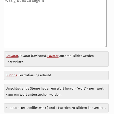
Antwort
Gravatar
, Favatar (Favicons),
Pavatar
Autoren-Bilder werden
zu
unterstützt.
BBCode
-Formatierung erlaubt
Umschließende Sterne heben ein Wort hervor (*wort*), per _wort_
kann ein Wort unterstrichen werden.
Standard-Text Smilies wie :-) und ;-) werden zu Bildern konvertiert.