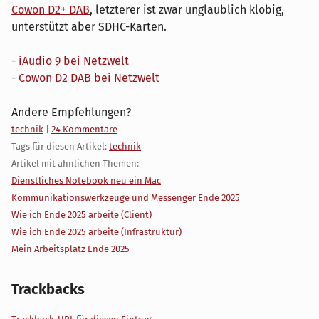
Cowon D2+ DAB
, letzterer ist zwar unglaublich klobig,
unterstützt aber SDHC-Karten.
-
iAudio 9 bei Netzwelt
-
Cowon D2 DAB bei Netzwelt
Andere Empfehlungen?
Kategorien:
technik
|
24 Kommentare
Tags für diesen Artikel:
technik
Artikel mit ähnlichen Themen:
Dienstliches Notebook neu ein Mac
Kommunikationswerkzeuge und Messenger Ende 2025
Wie ich Ende 2025 arbeite (Client)
Wie ich Ende 2025 arbeite (Infrastruktur)
Mein Arbeitsplatz Ende 2025
Trackbacks