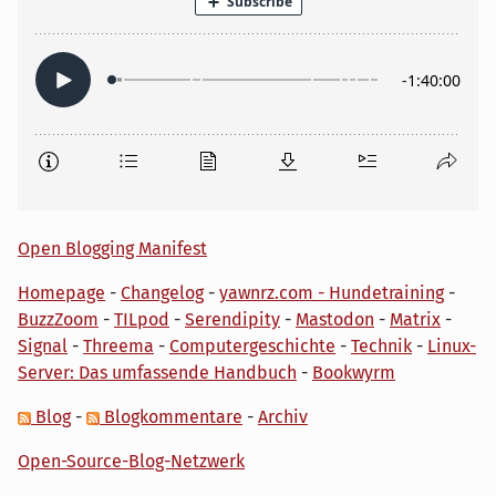
Open Blogging Manifest
Homepage
-
Changelog
-
yawnrz.com - Hundetraining
-
BuzzZoom
-
TILpod
-
Serendipity
-
Mastodon
-
Matrix
-
Signal
-
Threema
-
Computergeschichte
-
Technik
-
Linux-
Server: Das umfassende Handbuch
-
Bookwyrm
Blog
-
Blogkommentare
-
Archiv
Open-Source-Blog-Netzwerk