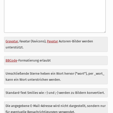
Antwort
Gravatar
, Favatar (Favicons),
Pavatar
Autoren-Bilder werden
zu
unterstützt.
BBCode
-Formatierung erlaubt
Umschließende Sterne heben ein Wort hervor (*wort*), per _wort_
kann ein Wort unterstrichen werden.
Standard-Text Smilies wie :-) und ;-) werden zu Bildern konvertiert.
Die angegebene E-Mail-Adresse wird nicht dargestellt, sondern nur
für eventuelle Benachrichtigungen verwendet.