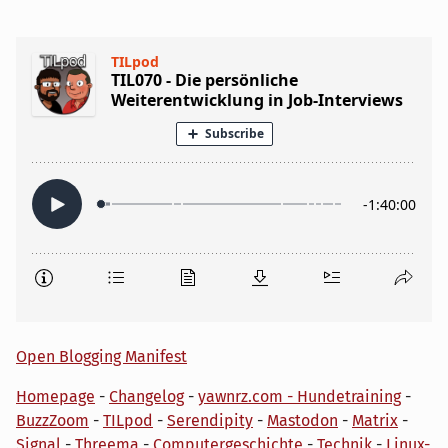
Open Blogging Manifest
Homepage
-
Changelog
-
yawnrz.com - Hundetraining
-
BuzzZoom
-
TILpod
-
Serendipity
-
Mastodon
-
Matrix
-
Signal
-
Threema
-
Computergeschichte
-
Technik
-
Linux-