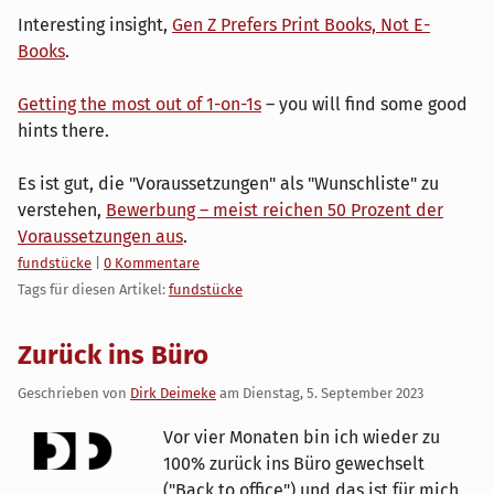
Interesting insight,
Gen Z Prefers Print Books, Not E-
Books
.
Getting the most out of 1-on-1s
– you will find some good
hints there.
Es ist gut, die "Voraussetzungen" als "Wunschliste" zu
verstehen,
Bewerbung – meist reichen 50 Prozent der
Voraussetzungen aus
.
Kategorien:
fundstücke
|
0 Kommentare
Tags für diesen Artikel:
fundstücke
Zurück ins Büro
Geschrieben von
Dirk Deimeke
am
Dienstag, 5. September 2023
Vor vier Monaten bin ich wieder zu
100% zurück ins Büro gewechselt
("Back to office") und das ist für mich