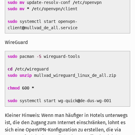
sudo
mv
update-resolv-conf
/
etc
/
openvpn
sudo
mv
*
/
etc
/
openvpn
/
client
sudo
systemctl start openvpn-
client
@
mullvad_de_all.service
WireGuard
sudo
pacman
-S
wireguard-tools
cd
/
etc
/
wireguard
sudo
unzip
mullvad_wireguard_linux_de_all.zip
chmod
600
*
sudo
systemctl start wg-quick
@
de-dus-wg-001
Kleiner Hinweis: Wenn man häufiger in Hotels unterwegs
ist, die den Zugang zum Internet einschränken, lohnt es
sich eine OpenVPN-Konfiguration zu erstellen, die via