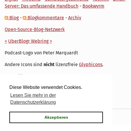
Server: Das umfassende Handbuch
-
Bookwyrm
Blog
-
Blogkommentare
-
Archiv
Open-Source-Blog-Netzwerk
<
UberBlogr Webring
>
Podcast-Logo von Peter Marquardt
Andere Icons sind
nicht
lizenzfreie
Glyphicons
.
Hosted by
My own IT.
Diese Website verwendet Cookies.
Lesen Sie mehr in der
Datenschutzerklärung
Powered by
Serendipity
& the
dirk
theme.
Akzeptieren