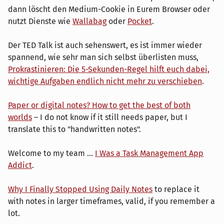
dann löscht den Medium-Cookie in Eurem Browser oder
nutzt Dienste wie
Wallabag
oder
Pocket
.
Der TED Talk ist auch sehenswert, es ist immer wieder
spannend, wie sehr man sich selbst überlisten muss,
Prokrastinieren: Die 5-Sekunden-Regel hilft euch dabei,
wichtige Aufgaben endlich nicht mehr zu verschieben
.
Paper or digital notes? How to get the best of both
worlds
– I do not know if it still needs paper, but I
translate this to "handwritten notes".
Welcome to my team ...
I Was a Task Management App
Addict
.
Why I Finally Stopped Using Daily Notes
to replace it
with notes in larger timeframes, valid, if you remember a
lot.