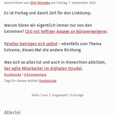
Geschrieben von
Dirk Deimeke
am
Freitag, 1. September 2023
Es ist Freitag und damit Zeit für den Linkdump.
Warum hören wir eigentlich immer nur von den
Extremen?
CEO mit heftiger Ansage an Büroverweigerer
.
Pendler betrügen sich selbst
– ebenfalls zum Thema
Extreme, dieses Mal die andere Richtung.
Was sich so alles tut und auch in Hierarchien abbildet,
Der agile Mitarbeiter im digitalen Strudel
.
Kategorien:
fundstücke
|
0 Kommentare
Tags für diesen Artikel:
fundstücke
Pagination
Seite 1 von 1, insgesamt 7 Einträge
Seitenleiste
Allerlei