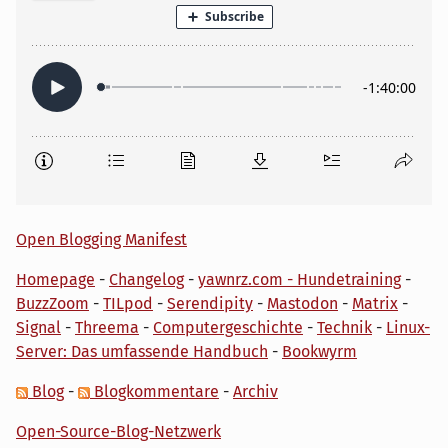
Open Blogging Manifest
Homepage
-
Changelog
-
yawnrz.com - Hundetraining
-
BuzzZoom
-
TILpod
-
Serendipity
-
Mastodon
-
Matrix
-
Signal
-
Threema
-
Computergeschichte
-
Technik
-
Linux-
Server: Das umfassende Handbuch
-
Bookwyrm
Blog
-
Blogkommentare
-
Archiv
Open-Source-Blog-Netzwerk