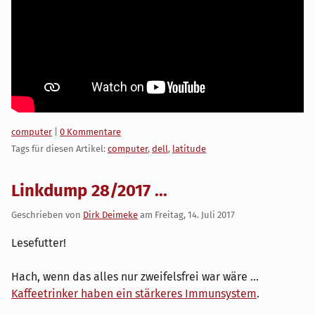
Kategorien:
computer
|
0 Kommentare
Tags für diesen Artikel:
computer
,
dell
,
latitude
Linkdump 28/2017 ...
Geschrieben von
Dirk Deimeke
am
Freitag, 14. Juli 2017
Lesefutter!
Hach, wenn das alles nur zweifelsfrei war wäre ...
Kaffeetrinker haben ein stärkeres Immunsystem
.