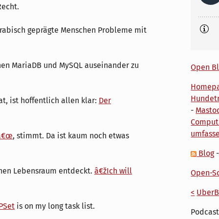
Recht.
arabisch geprägte Menschen Probleme mit
nnen MariaDB und MySQL auseinander zu
Open Bl
Homep
Hundetr
, ist hoffentlich allen klar:
Der
-
Masto
Comput
umfass
tâ€œ
, stimmt. Da ist kaum noch etwas
Blog
chen Lebensraum entdeckt.
â€žIch will
Open-So
<
UberB
IPSet
is on my long task list.
Podcast