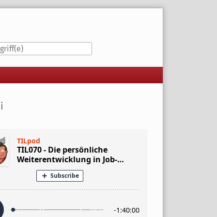
iste
i