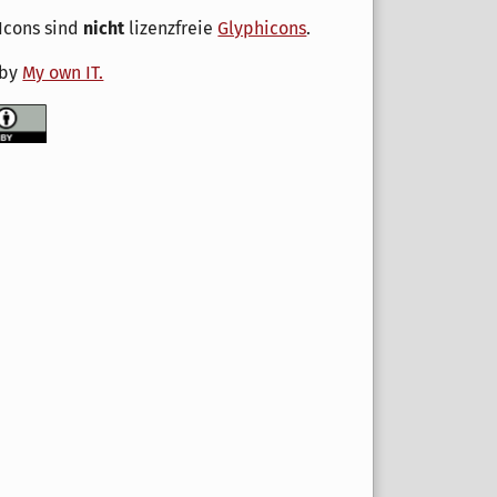
Icons sind
nicht
lizenzfreie
Glyphicons
.
 by
My own IT.