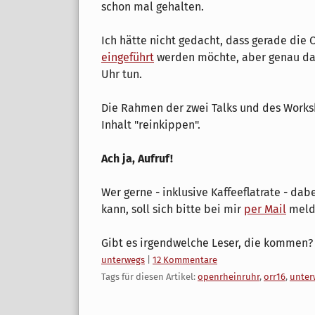
schon mal gehalten.
Ich hätte nicht gedacht, dass gerade di
eingeführt
werden möchte, aber genau da
Uhr tun.
Die Rahmen der zwei Talks und des Worksh
Inhalt "reinkippen".
Ach ja, Aufruf!
Wer gerne - inklusive Kaffeeflatrate - dab
kann, soll sich bitte bei mir
per Mail
meld
Gibt es irgendwelche Leser, die kommen?
Kategorien:
unterwegs
|
12 Kommentare
Tags für diesen Artikel:
openrheinruhr
,
orr16
,
unter