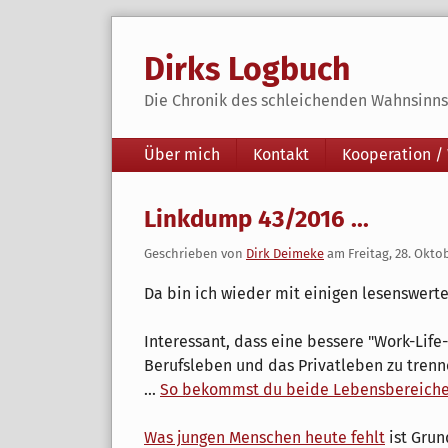
Skip
to
Dirks Logbuch
content
Die Chronik des schleichenden Wahnsinns 
Navigation
Über mich
Kontakt
Kooperation /
Linkdump 43/2016 ...
Geschrieben von
Dirk Deimeke
am
Freitag, 28. Okto
Da bin ich wieder mit einigen lesenswerte
Interessant, dass eine bessere "Work-Life
Berufsleben und das Privatleben zu trenn
...
So bekommst du beide Lebensbereiche 
Was jungen Menschen heute fehlt
ist Grun