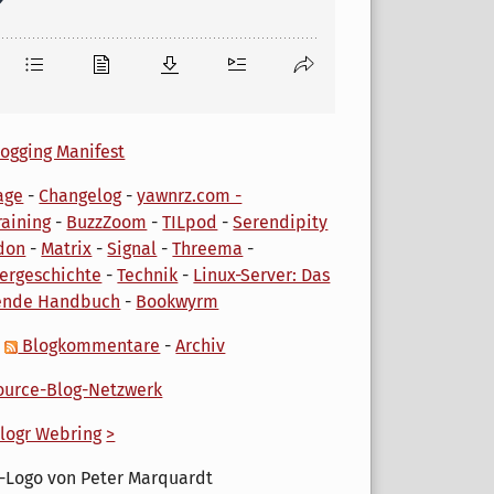
ogging Manifest
age
-
Changelog
-
yawnrz.com -
aining
-
BuzzZoom
-
TILpod
-
Serendipity
don
-
Matrix
-
Signal
-
Threema
-
ergeschichte
-
Technik
-
Linux-Server: Das
ende Handbuch
-
Bookwyrm
-
Blogkommentare
-
Archiv
urce-Blog-Netzwerk
logr Webring
>
-Logo von Peter Marquardt