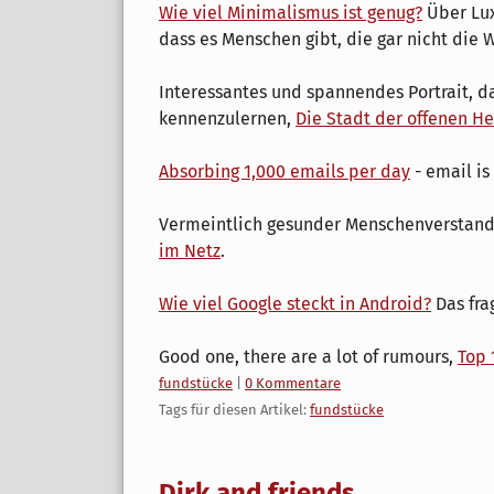
Wie viel Minimalismus ist genug?
Über Lux
dass es Menschen gibt, die gar nicht die 
Interessantes und spannendes Portrait, da
kennenzulernen,
Die Stadt der offenen H
Absorbing 1,000 emails per day
- email is
Vermeintlich gesunder Menschenverstan
im Netz
.
Wie viel Google steckt in Android?
Das frag
Good one, there are a lot of rumours,
Top 
Kategorien:
fundstücke
|
0 Kommentare
Tags für diesen Artikel:
fundstücke
Dirk and friends ...