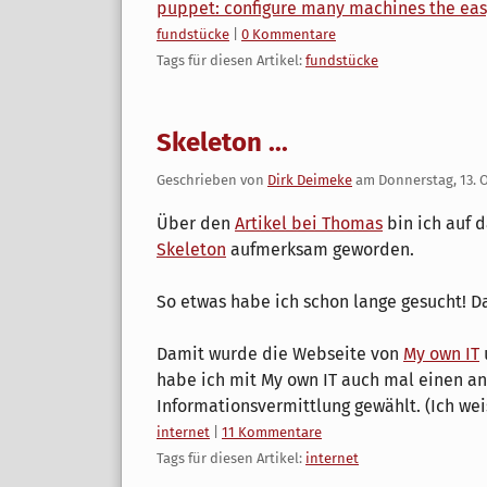
puppet: configure many machines the ea
Kategorien:
fundstücke
|
0 Kommentare
Tags für diesen Artikel:
fundstücke
Skeleton ...
Geschrieben von
Dirk Deimeke
am
Donnerstag, 13. 
Über den
Artikel bei Thomas
bin ich auf 
Skeleton
aufmerksam geworden.
So etwas habe ich schon lange gesucht! D
Damit wurde die Webseite von
My own IT
habe ich mit My own IT auch mal einen an
Informationsvermittlung gewählt. (Ich weis
Kategorien:
internet
|
11 Kommentare
Tags für diesen Artikel:
internet