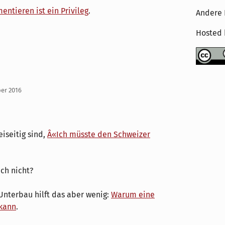
ntieren ist ein Privileg
.
Andere 
Hosted
ber 2016
eiseitig sind,
Â«Ich müsste den Schweizer
uch nicht?
Unterbau hilft das aber wenig:
Warum eine
 kann
.