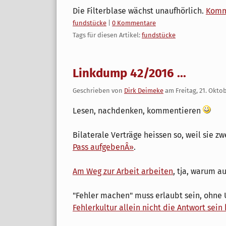
Die Filterblase wächst unaufhörlich.
Komme
Kategorien:
fundstücke
|
0 Kommentare
Tags für diesen Artikel:
fundstücke
Linkdump 42/2016 ...
Geschrieben von
Dirk Deimeke
am
Freitag, 21. Okto
Lesen, nachdenken, kommentieren
Bilaterale Verträge heissen so, weil sie zw
Pass aufgebenÂ»
.
Am Weg zur Arbeit arbeiten
, tja, warum a
"Fehler machen" muss erlaubt sein, ohne 
Fehlerkultur allein nicht die Antwort sein