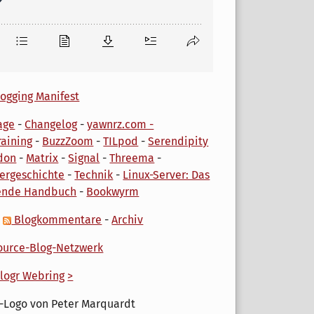
ogging Manifest
age
-
Changelog
-
yawnrz.com -
aining
-
BuzzZoom
-
TILpod
-
Serendipity
don
-
Matrix
-
Signal
-
Threema
-
ergeschichte
-
Technik
-
Linux-Server: Das
ende Handbuch
-
Bookwyrm
-
Blogkommentare
-
Archiv
urce-Blog-Netzwerk
logr Webring
>
-Logo von Peter Marquardt