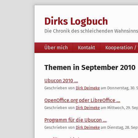
Skip
to
Dirks Logbuch
content
Die Chronik des schleichenden Wahnsinns 
Navigation
Über mich
Kontakt
Kooperation /
Themen in September 2010
Ubucon 2010 ...
Geschrieben von
Dirk Deimeke
am
Donnerstag, 30.
OpenOffice.org oder LibreOffice ...
Geschrieben von
Dirk Deimeke
am
Mittwoch, 29. Se
Programm für die Ubucon ...
Geschrieben von
Dirk Deimeke
am
Dienstag, 28. Se