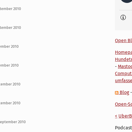
ptember 2010
ptember 2010
Open Bl
tember 2010
Homep
Hundetr
tember 2010
-
Masto
Comput
umfass
ptember 2010
Blog
ptember 2010
Open-So
<
UberB
September 2010
Podcast