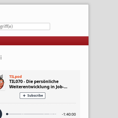
iste
i