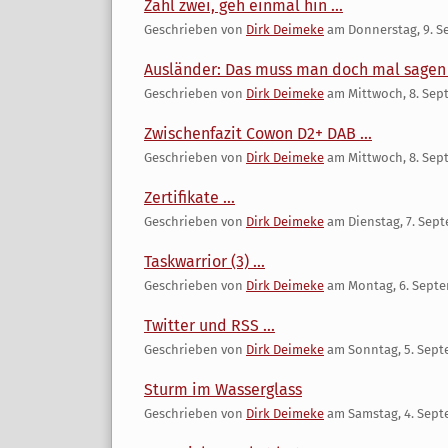
Zahl zwei, geh einmal hin ...
Geschrieben von
Dirk Deimeke
am
Donnerstag, 9. 
Ausländer: Das muss man doch mal sagen d
Geschrieben von
Dirk Deimeke
am
Mittwoch, 8. Sep
Zwischenfazit Cowon D2+ DAB ...
Geschrieben von
Dirk Deimeke
am
Mittwoch, 8. Sep
Zertifikate ...
Geschrieben von
Dirk Deimeke
am
Dienstag, 7. Sep
Taskwarrior (3) ...
Geschrieben von
Dirk Deimeke
am
Montag, 6. Sept
Twitter und RSS ...
Geschrieben von
Dirk Deimeke
am
Sonntag, 5. Sep
Sturm im Wasserglass
Geschrieben von
Dirk Deimeke
am
Samstag, 4. Sep