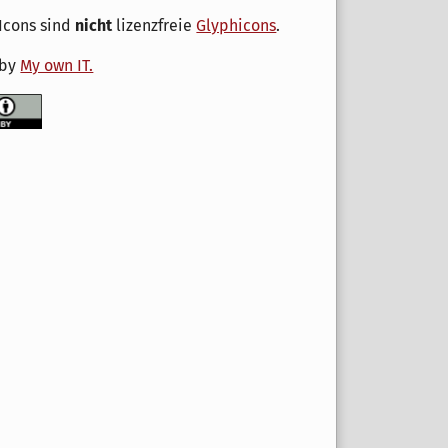
Icons sind
nicht
lizenzfreie
Glyphicons
.
 by
My own IT.