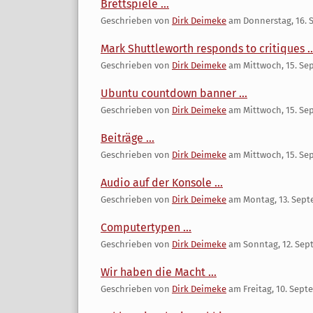
Brettspiele ...
Geschrieben von
Dirk Deimeke
am
Donnerstag, 16.
Mark Shuttleworth responds to critiques ..
Geschrieben von
Dirk Deimeke
am
Mittwoch, 15. Se
Ubuntu countdown banner ...
Geschrieben von
Dirk Deimeke
am
Mittwoch, 15. Se
Beiträge ...
Geschrieben von
Dirk Deimeke
am
Mittwoch, 15. Se
Audio auf der Konsole ...
Geschrieben von
Dirk Deimeke
am
Montag, 13. Sep
Computertypen ...
Geschrieben von
Dirk Deimeke
am
Sonntag, 12. Sep
Wir haben die Macht ...
Geschrieben von
Dirk Deimeke
am
Freitag, 10. Sep