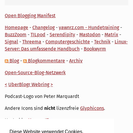
Open Blogging Manifest
Homepage
-
Changelog
-
yawnrz.com - Hundetraining
-
BuzzZoom
-
TILpod
-
Serendipity
-
Mastodon
-
Matrix
-
Signal
-
Threema
-
Computergeschichte
-
Technik
-
Linux-
Server: Das umfassende Handbuch
-
Bookwyrm
Blog
-
Blogkommentare
-
Archiv
Open-Source-Blog-Netzwerk
<
UberBlogr Webring
>
Podcast-Logo von Peter Marquardt
Andere Icons sind
nicht
lizenzfreie
Glyphicons
.
Hosted by
My own IT.
Diese Website verwendet Cookies.