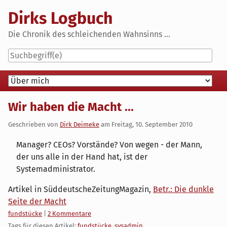
Skip
Dirks Logbuch
to
content
Die Chronik des schleichenden Wahnsinns ...
Navigation
Wir haben die Macht ...
Geschrieben von
Dirk Deimeke
am
Freitag, 10. September 2010
Manager? CEOs? Vorstände? Von wegen - der Mann,
der uns alle in der Hand hat, ist der
Systemadministrator.
Artikel in SüddeutscheZeitungMagazin,
Betr.: Die dunkle
Seite der Macht
Kategorien:
fundstücke
|
2 Kommentare
Tags für diesen Artikel:
fundstücke
,
sysadmin