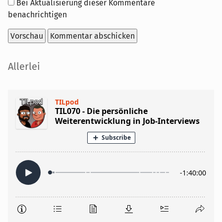
Optionen
Bei Aktualisierung dieser Kommentare
benachrichtigen
Seitenleiste
Allerlei