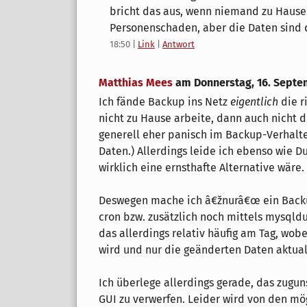
bricht das aus, wenn niemand zu Hause 
Personenschaden, aber die Daten sind 
18:50
|
Link
|
Antwort
Matthias Mees
am
Donnerstag, 16. Septe
Ich fände Backup ins Netz
eigentlich
die r
nicht zu Hause arbeite, dann auch nicht 
generell eher panisch im Backup-Verhalten
Daten.) Allerdings leide ich ebenso wie 
wirklich eine ernsthafte Alternative wäre.
Deswegen mache ich â€žnurâ€œ ein Backup
cron bzw. zusätzlich noch mittels mysql
das allerdings relativ häufig am Tag, wob
wird und nur die geänderten Daten aktual
Ich überlege allerdings gerade, das zugu
GUI zu verwerfen. Leider wird von den m