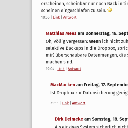
erscheinen, scheinbar nur noch Back in ti
scheinen eingeschlafen zu sein.
18:55
|
Link
|
Antwort
Matthias Mees
am
Donnerstag, 16. Sep
Oh, völlig vergessen:
Wenn
ich nicht zu
selektive Backups in die Dropbox, spric
mir) überschaubare Datenmengen, die 
machen sind.
19:04
|
Link
|
Antwort
MacMacken
am
Freitag, 17. Septemb
Ist Dropbox zur Datensicherung geeig
21:55
|
Link
|
Antwort
Dirk Deimeke
am
Samstag, 18. Se
Als einziges System sicherlich nicht