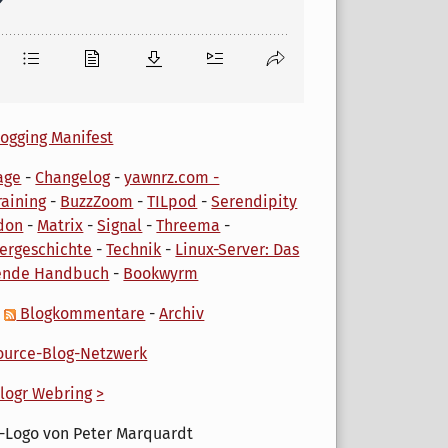
ogging Manifest
age
-
Changelog
-
yawnrz.com -
aining
-
BuzzZoom
-
TILpod
-
Serendipity
don
-
Matrix
-
Signal
-
Threema
-
ergeschichte
-
Technik
-
Linux-Server: Das
ende Handbuch
-
Bookwyrm
-
Blogkommentare
-
Archiv
urce-Blog-Netzwerk
logr Webring
>
-Logo von Peter Marquardt