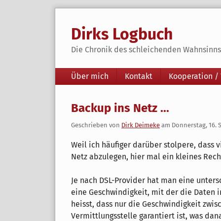
Skip
to
Dirks Logbuch
content
Die Chronik des schleichenden Wahnsinns 
Navigation
Über mich
Kontakt
Kooperation /
Backup ins Netz ...
Geschrieben von
Dirk Deimeke
am
Donnerstag, 16.
Weil ich häufiger darüber stolpere, dass 
Netz abzulegen, hier mal ein kleines Rec
Je nach DSL-Provider hat man eine unter
eine Geschwindigkeit, mit der die Daten 
heisst, dass nur die Geschwindigkeit zw
Vermittlungsstelle garantiert ist, was dan