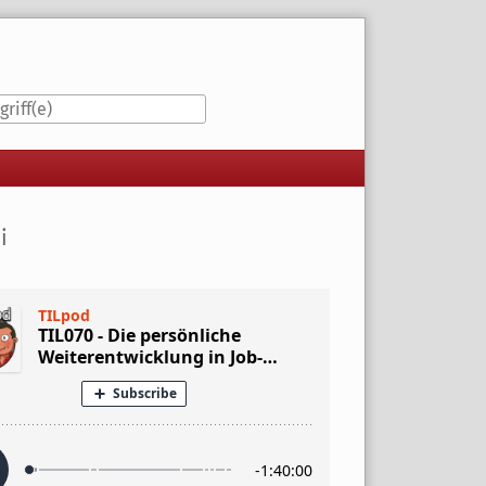
iste
i