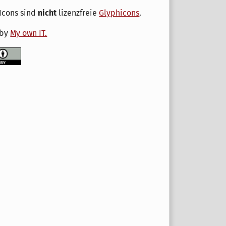
Icons sind
nicht
lizenzfreie
Glyphicons
.
 by
My own IT.