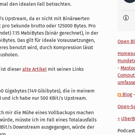
mal den idealen Fall betrachten.
/s Upstream, da er nicht mit Binärwerten
 pro Sekunde brutto oder 125000 Bytes. Pro
det) 7.15 MebiBytes (binär gerechnet), in der
iBytes. Das gilt für ideale Voraussetzungen,
Open Bl
eres benutzt wird, durch Kompression lässt
Homep
ausholen.
Hundetr
-
Masto
ist dieser
alte Artikel
mit seinen Links
Comput
umfass
0 Gigabytes (149 Gibibytes), die in meinem
Blog
) und ich habe nur 500 KBit/s Upstream.
Open-So
ch mir die Mühe eines Vollbackups machen
<
UberB
ürde, müsste ich im Fall eines Totalausfalls
0 MBit/s Downstream ausgegangen, würde der
Podcast
rn.