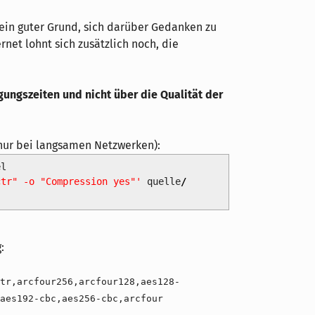
 ein guter Grund, sich darüber Gedanken zu
net lohnt sich zusätzlich noch, die
gungszeiten und nicht über die Qualität der
nur bei langsamen Netzwerken):
el
ctr" -o "Compression yes"'
quelle
/
:
tr,arcfour256,arcfour128,aes128-
aes192-cbc,aes256-cbc,arcfour