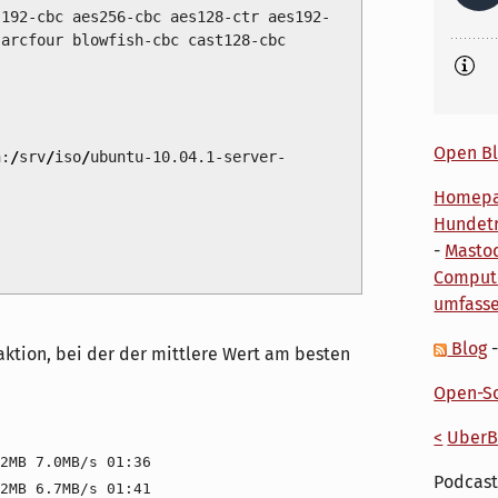
192-cbc aes256-cbc aes128-ctr aes192-
 arcfour blowfish-cbc cast128-cbc
Open Bl
:
/
srv
/
iso
/
ubuntu-10.04.1-server-
Homep
Hundetr
-
Masto
Comput
umfass
Blog
aktion, bei der der mittlere Wert am besten
Open-So
<
UberB
2MB 7.0MB/s 01:36
Podcast
2MB 6.7MB/s 01:41