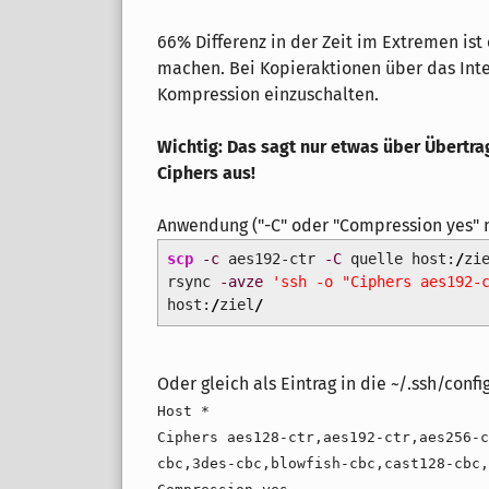
66% Differenz in der Zeit im Extremen ist
machen. Bei Kopieraktionen über das Inter
Kompression einzuschalten.
Wichtig: Das sagt nur etwas über Übertra
Ciphers aus!
Anwendung ("-C" oder "Compression yes" 
scp
-c
aes192-ctr
-C
quelle host:
/
zi
rsync
-avze
'ssh -o "Ciphers aes192-
host:
/
ziel
/
Oder gleich als Eintrag in die ~/.ssh/config
Host *
Ciphers aes128-ctr,aes192-ctr,aes256-c
cbc,3des-cbc,blowfish-cbc,cast128-cbc,