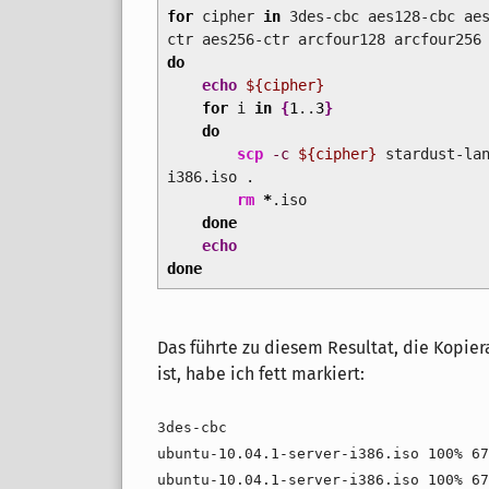
for
cipher
in
3des-cbc aes128-cbc aes
ctr aes256-ctr arcfour128 arcfour256
do
echo
${cipher}
for
i
in
{
1
..
3
}
do
scp
-c
${cipher}
stardust-lan
i386.iso .
rm
*
.iso
done
echo
done
Das führte zu diesem Resultat, die Kopier
ist, habe ich fett markiert:
3des-cbc
ubuntu-10.04.1-server-i386.iso 100% 67
ubuntu-10.04.1-server-i386.iso 100% 67