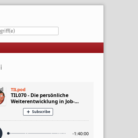
iste
i