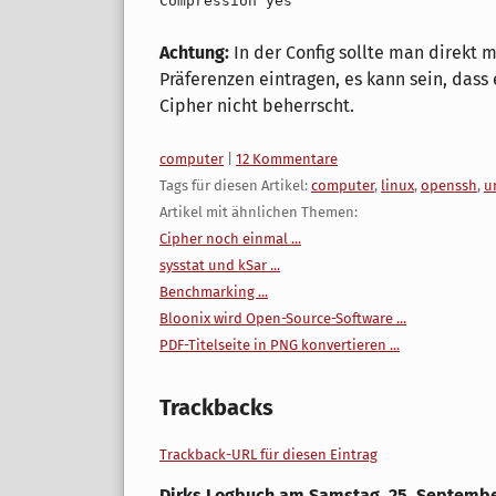
Compression yes
Achtung:
In der Config sollte man direkt 
Präferenzen eintragen, es kann sein, das
Cipher nicht beherrscht.
Kategorien:
computer
|
12 Kommentare
Tags für diesen Artikel:
computer
,
linux
,
openssh
,
u
Artikel mit ähnlichen Themen:
Cipher noch einmal ...
sysstat und kSar ...
Benchmarking ...
Bloonix wird Open-Source-Software ...
PDF-Titelseite in PNG konvertieren ...
Trackbacks
Trackback-URL für diesen Eintrag
Dirks Logbuch
am
Samstag, 25. Septembe