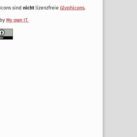
Icons sind
nicht
lizenzfreie
Glyphicons
.
 by
My own IT.