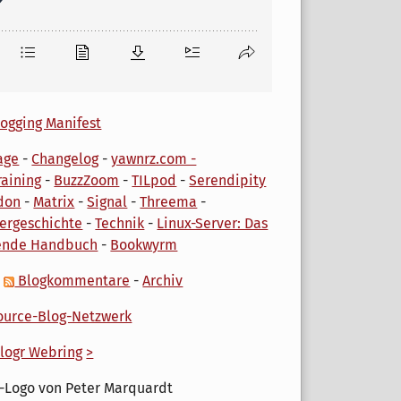
ogging Manifest
age
-
Changelog
-
yawnrz.com -
aining
-
BuzzZoom
-
TILpod
-
Serendipity
don
-
Matrix
-
Signal
-
Threema
-
ergeschichte
-
Technik
-
Linux-Server: Das
ende Handbuch
-
Bookwyrm
-
Blogkommentare
-
Archiv
urce-Blog-Netzwerk
logr Webring
>
-Logo von Peter Marquardt