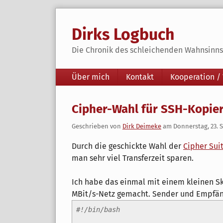
Skip
to
Dirks Logbuch
content
Die Chronik des schleichenden Wahnsinns 
Navigation
Über mich
Kontakt
Kooperation /
Cipher-Wahl für SSH-Kopiera
Geschrieben von
Dirk Deimeke
am
Donnerstag, 23. 
Durch die geschickte Wahl der
Cipher Sui
man sehr viel Transferzeit sparen.
Ich habe das einmal mit einem kleinen Sk
MBit/s-Netz gemacht. Sender und Empfän
#!/bin/bash