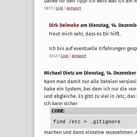
Danke für den Tipp! Ich weiß was ich am
18:13
|
Link
|
Antwort
Dirk Deimeke
am
Dienstag, 14. Dezemb
Freut mich sehr, dass es Dir hilft.
Ich bin auf eventuelle Erfahrungen ges
22:43
|
Link
|
Antwort
Michael Dietz am
Dienstag, 14. Dezember
Kann man damit nur alle Dateien versioni
habe ein System, bei dem ich nur die vo
und abgleiche. Es gibt zu viel in /etc, das
Ich kann sicher
CODE:
find /etc > .gitignore
machen und dann einzelne rausnehmen. A