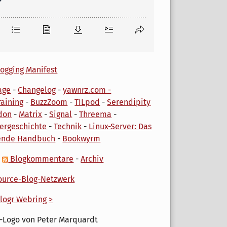
ogging Manifest
age
-
Changelog
-
yawnrz.com -
aining
-
BuzzZoom
-
TILpod
-
Serendipity
don
-
Matrix
-
Signal
-
Threema
-
ergeschichte
-
Technik
-
Linux-Server: Das
ende Handbuch
-
Bookwyrm
-
Blogkommentare
-
Archiv
urce-Blog-Netzwerk
logr Webring
>
-Logo von Peter Marquardt