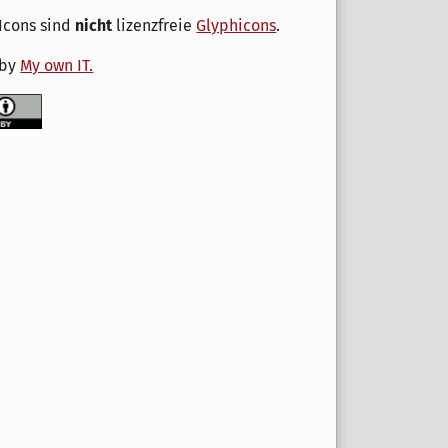
Icons sind
nicht
lizenzfreie
Glyphicons
.
 by
My own IT.