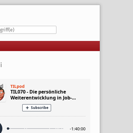
iste
i