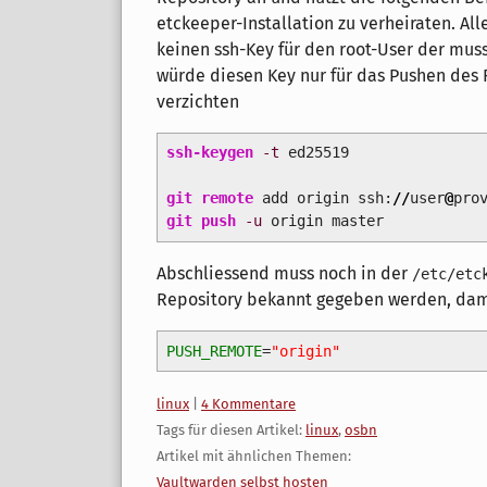
etckeeper-Installation zu verheiraten. Al
keinen ssh-Key für den root-User der muss
würde diesen Key nur für das Pushen des 
verzichten
ssh-keygen
-t
ed25519
git remote
add origin ssh:
//
user
@
pro
git push
-u
origin master
Abschliessend muss noch in der
/etc/etc
Repository bekannt gegeben werden, dam
PUSH_REMOTE
=
"origin"
Kategorien:
linux
|
4 Kommentare
Tags für diesen Artikel:
linux
,
osbn
Artikel mit ähnlichen Themen:
Vaultwarden selbst hosten