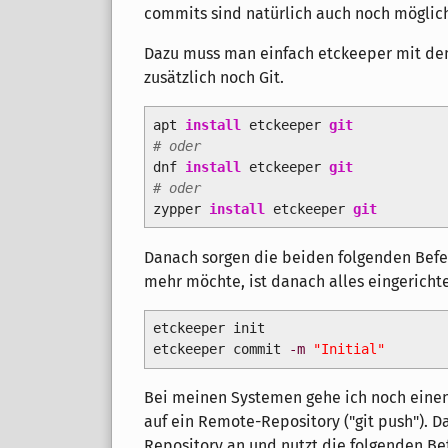
commits sind natürlich auch noch möglic
Dazu muss man einfach etckeeper mit de
zusätzlich noch Git.
apt
install
etckeeper
git
# oder
dnf
install
etckeeper
git
# oder
zypper
install
etckeeper
git
Danach sorgen die beiden folgenden Befeh
mehr möchte, ist danach alles eingerichte
etckeeper init
etckeeper commit
-m
"Initial"
Bei meinen Systemen gehe ich noch einen
auf ein Remote-Repository ("git push"). Da
Repository an und nutzt die folgenden Be