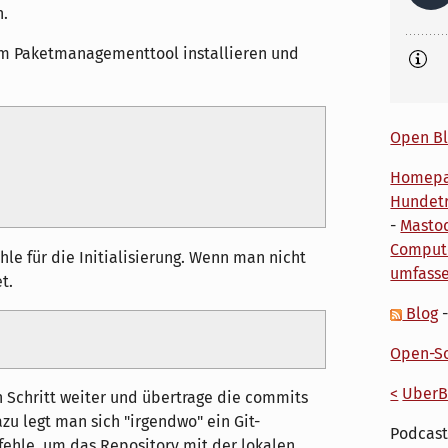
h.
m Paketmanagementtool installieren und
Open Bl
Homep
Hundetr
-
Masto
Comput
le für die Initialisierung. Wenn man nicht
umfass
t.
Blog
Open-So
<
UberB
 Schritt weiter und übertrage die commits
zu legt man sich "irgendwo" ein Git-
Podcast
fehle, um das Repository mit der lokalen