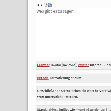
Antwort
Gravatar
, Favatar (Favicons),
Pavatar
Autoren-Bilder
zu
BBCode
-Formatierung erlaubt
Umschließende Sterne heben ein Wort hervor (*wor
Wort unterstrichen werden.
Standard-Text Smilies wie :-) und ;-) werden zu Bil