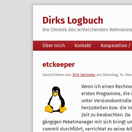
Skip
to
Dirks Logbuch
content
Die Chronik des schleichenden Wahnsinns 
Navigation
Über mich
Kontakt
Kooperation /
etckeeper
Geschrieben von
Dirk Deimeke
am
Dienstag, 14. De
Wenn ich einen Rechner 
ersten Programme, die i
unter Versionskontrolle
herzustellen bzw. die V
Zeit zu beobachten. Da e
gängigen Paketmanager mit sich bringt u
commit durchführt, verrichtet es seine Ar