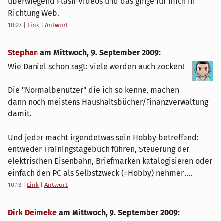
überwiegend Flash-Videos und das ginge für mich in
Richtung Web.
10:27
|
Link
|
Antwort
Stephan
am
Mittwoch, 9. September 2009
:
Wie Daniel schon sagt: viele werden auch zocken!
Die "Normalbenutzer" die ich so kenne, machen
dann noch meistens Haushaltsbücher/Finanzverwaltung
damit.
Und jeder macht irgendetwas sein Hobby betreffend:
entweder Trainingstagebuch führen, Steuerung der
elektrischen Eisenbahn, Briefmarken katalogisieren oder
einfach den PC als Selbstzweck (=Hobby) nehmen....
10:13
|
Link
|
Antwort
Dirk Deimeke
am
Mittwoch, 9. September 2009
: