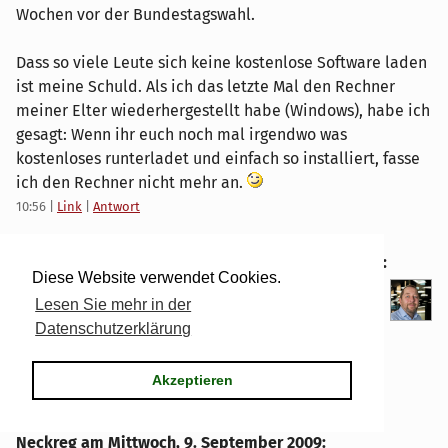
Wochen vor der Bundestagswahl.
Dass so viele Leute sich keine kostenlose Software laden
ist meine Schuld. Als ich das letzte Mal den Rechner
meiner Elter wiederhergestellt habe (Windows), habe ich
gesagt: Wenn ihr euch noch mal irgendwo was
kostenloses runterladet und einfach so installiert, fasse
ich den Rechner nicht mehr an.
10:56
|
Link
|
Antwort
Dirk Deimeke
am
Donnerstag, 10. September 2009
:
Diese Website verwendet Cookies.
Gebe Dir völlig Recht, aber auch das ist die
Lesen Sie mehr in der
Realität ...
Datenschutzerklärung
Über Deine "Schuld" musste ich doch sehr lachen.
Akzeptieren
11:24
|
Link
|
Antwort
Neckreg am
Mittwoch, 9. September 2009
: