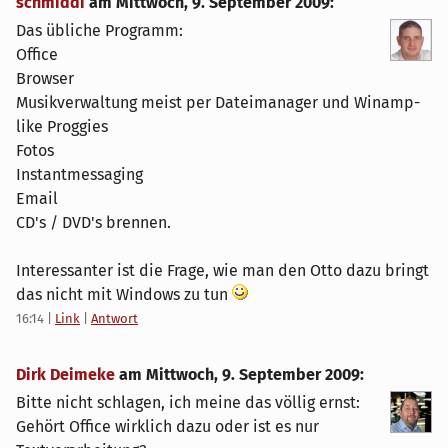
schmiddi
am
Mittwoch, 9. September 2009
:
Das übliche Programm:
Office
Browser
Musikverwaltung meist per Dateimanager und Winamp-
like Proggies
Fotos
Instantmessaging
Email
CD's / DVD's brennen.
Interessanter ist die Frage, wie man den Otto dazu bringt
das nicht mit Windows zu tun
16:14
|
Link
|
Antwort
Dirk Deimeke
am
Mittwoch, 9. September 2009
:
Bitte nicht schlagen, ich meine das völlig ernst:
Gehört Office wirklich dazu oder ist es nur