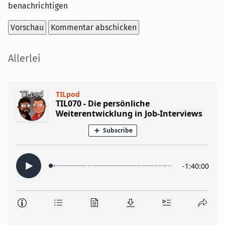
benachrichtigen
Seitenleiste
Allerlei