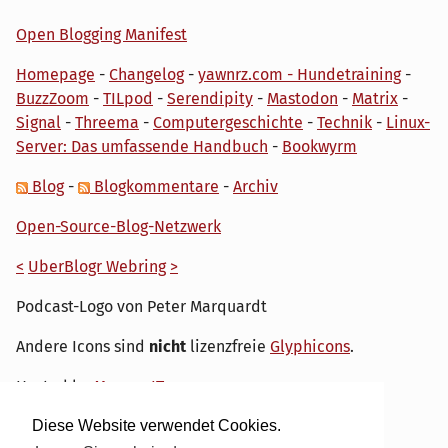
Open Blogging Manifest
Homepage
-
Changelog
-
yawnrz.com - Hundetraining
-
BuzzZoom
-
TILpod
-
Serendipity
-
Mastodon
-
Matrix
-
Signal
-
Threema
-
Computergeschichte
-
Technik
-
Linux-
Server: Das umfassende Handbuch
-
Bookwyrm
Blog
-
Blogkommentare
-
Archiv
Open-Source-Blog-Netzwerk
<
UberBlogr Webring
>
Podcast-Logo von Peter Marquardt
Andere Icons sind
nicht
lizenzfreie
Glyphicons
.
Hosted by
My own IT.
Diese Website verwendet Cookies.