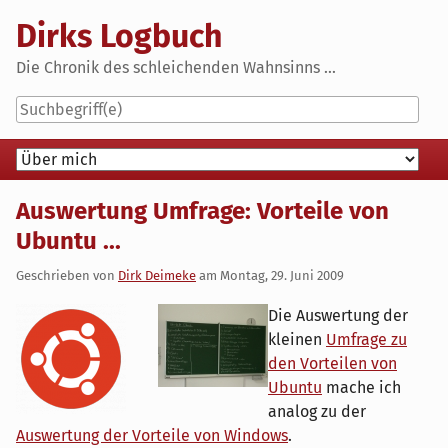
Skip
Dirks Logbuch
to
content
Die Chronik des schleichenden Wahnsinns ...
Navigation
Auswertung Umfrage: Vorteile von
Ubuntu ...
Geschrieben von
Dirk Deimeke
am
Montag, 29. Juni 2009
Die Auswertung der
kleinen
Umfrage zu
den Vorteilen von
Ubuntu
mache ich
analog zu der
Auswertung der Vorteile von Windows
.