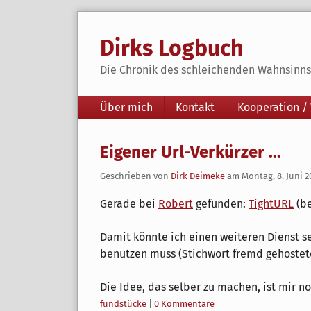
Skip
to
Dirks Logbuch
content
Die Chronik des schleichenden Wahnsinns 
Navigation
Über mich
Kontakt
Kooperation /
Eigener Url-Verkürzer ...
Geschrieben von
Dirk Deimeke
am
Montag, 8. Juni 
Gerade bei
Robert
gefunden:
TightURL
(b
Damit könnte ich einen weiteren Dienst se
benutzen muss (Stichwort fremd gehostete
Die Idee, das selber zu machen, ist mir n
Kategorien:
fundstücke
|
0 Kommentare