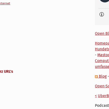
nternet
Open Bl
Homep
Hundetr
-
Masto
Comput
umfass
rz URL's
Blog
Open-So
<
UberB
Podcast