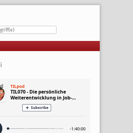
iste
i