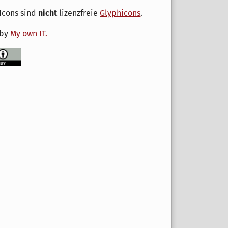
Icons sind
nicht
lizenzfreie
Glyphicons
.
 by
My own IT.