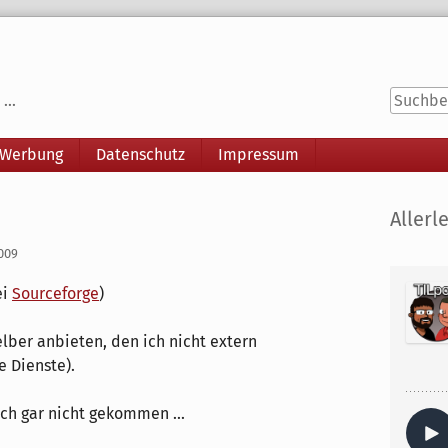
...
 Werbung
Datenschutz
Impressum
Seitenle
Allerle
2009
ei
Sourceforge
)
lber anbieten, den ich nicht extern
 Dienste).
och gar nicht gekommen ...