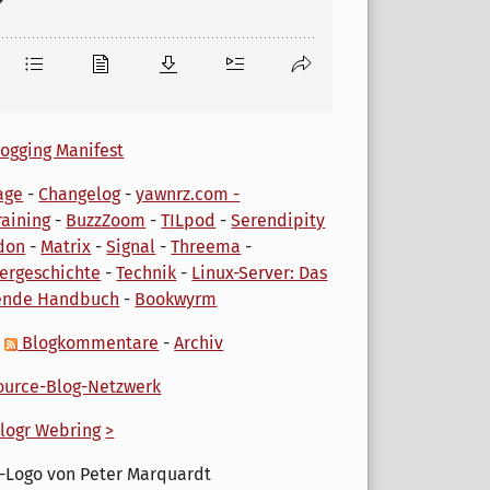
ogging Manifest
age
-
Changelog
-
yawnrz.com -
aining
-
BuzzZoom
-
TILpod
-
Serendipity
don
-
Matrix
-
Signal
-
Threema
-
ergeschichte
-
Technik
-
Linux-Server: Das
ende Handbuch
-
Bookwyrm
-
Blogkommentare
-
Archiv
urce-Blog-Netzwerk
logr Webring
>
-Logo von Peter Marquardt