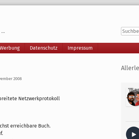
...
 Werbung
Datenschutz
Impressum
Seitenle
Allerle
ovember 2008
breitete Netzwerkprotokoll
ächst erreichbare Buch.
f.