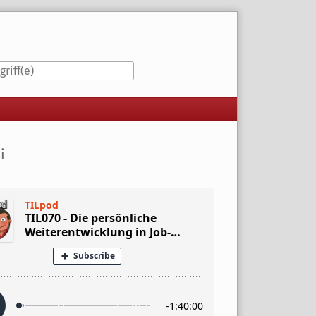
iste
i