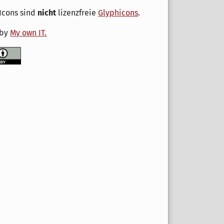
Icons sind
nicht
lizenzfreie
Glyphicons
.
 by
My own IT.