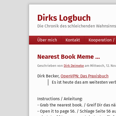
Skip
to
Dirks Logbuch
content
Die Chronik des schleichenden Wahnsinns 
Navigation
Über mich
Kontakt
Kooperation /
Nearest Book Meme ...
Geschrieben von
Dirk Deimeke
am
Mittwoch, 12. N
Dirk Becker,
OpenVPN: Das Praxisbuch
Es ist heute das am weitesten ver
Instructions / Anleitung:
- Grab the nearest book. / Greif Dir das n
- Open it to page 56. / Schlage Seite 56 au