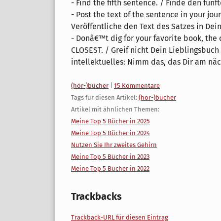
- Find the fifth sentence. / Finde den fünft
- Post the text of the sentence in your jou
Veröffentliche den Text des Satzes in De
- Donâ€™t dig for your favorite book, the 
CLOSEST. / Greif nicht Dein Lieblingsbuch
intellektuelles: Nimm das, das Dir am näc
Kategorien:
(hör-)bücher
|
15 Kommentare
Tags für diesen Artikel:
(hör-)bücher
Artikel mit ähnlichen Themen:
Meine Top 5 Bücher in 2025
Meine Top 5 Bücher in 2024
Nutzen Sie Ihr zweites Gehirn
Meine Top 5 Bücher in 2023
Meine Top 5 Bücher in 2022
Trackbacks
Trackback-URL für diesen Eintrag