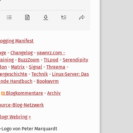
ogging Manifest
age
-
Changelog
-
yawnrz.com -
aining
-
BuzzZoom
-
TILpod
-
Serendipity
don
-
Matrix
-
Signal
-
Threema
-
ergeschichte
-
Technik
-
Linux-Server: Das
ende Handbuch
-
Bookwyrm
-
Blogkommentare
-
Archiv
urce-Blog-Netzwerk
logr Webring
>
-Logo von Peter Marquardt