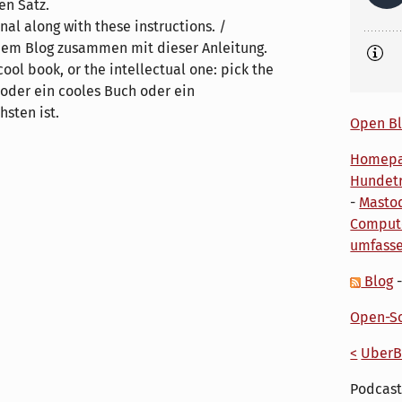
en Satz.
rnal along with these instructions. /
inem Blog zusammen mit dieser Anleitung.
cool book, or the intellectual one: pick the
 oder ein cooles Buch oder ein
hsten ist.
Open Bl
Homep
Hundetr
-
Masto
Comput
umfass
Blog
Open-So
<
UberB
Podcast