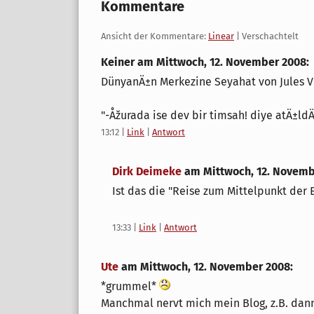
Kommentare
Ansicht der Kommentare:
Linear
| Verschachtelt
Keiner am
Mittwoch, 12. November 2008
:
DünyanÄ±n Merkezine Seyahat von Jules V
"-Åžurada ise dev bir timsah! diye atÄ±ld
13:12
|
Link
|
Antwort
Dirk Deimeke
am
Mittwoch, 12. Novem
Ist das die "Reise zum Mittelpunkt der 
13:33
|
Link
|
Antwort
Ute
am
Mittwoch, 12. November 2008
:
*grummel*
Manchmal nervt mich mein Blog, z.B. dan