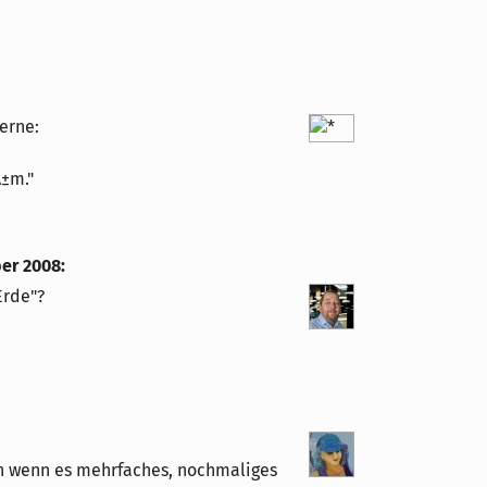
erne:
Ä±m."
ber 2008
:
Erde"?
n wenn es mehrfaches, nochmaliges