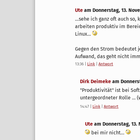
Ute
am
Donnerstag, 13. Nov
...sehe ich ganz oft auch so
arbeiten produktiv im Berei
Linux...
Gegen den Strom bedeutet je
Aufwand, das geht nicht imme
13:36
|
Link
|
Antwort
Dirk Deimeke
am
Donners
"Produktivität" ist bei S
untergeordneter Rolle ... (
14:47
|
Link
|
Antwort
Ute
am
Donnerstag, 13.
bei mir nicht...