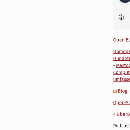
Open Bl
Homep
Hundetr
-
Masto
Comput
umfass
Blog
Open-So
<
UberB
Podcast