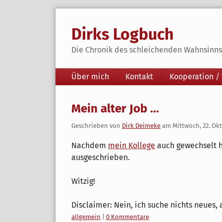
Skip
to
Dirks Logbuch
content
Die Chronik des schleichenden Wahnsinns 
Navigation
Über mich
Kontakt
Kooperation /
Mein alter Job ...
Geschrieben von
Dirk Deimeke
am
Mittwoch, 22. Ok
Nachdem
mein Kollege
auch gewechselt 
ausgeschrieben.
Witzig!
Disclaimer: Nein, ich suche nichts neues, 
Kategorien:
allgemein
|
0 Kommentare