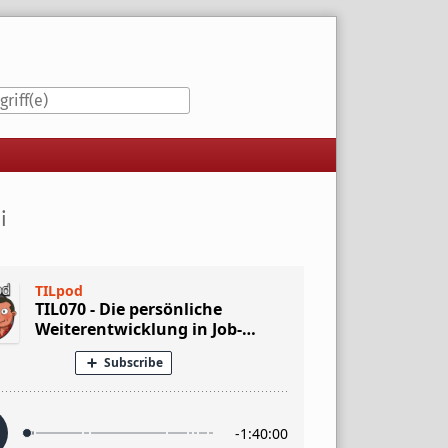
iste
i