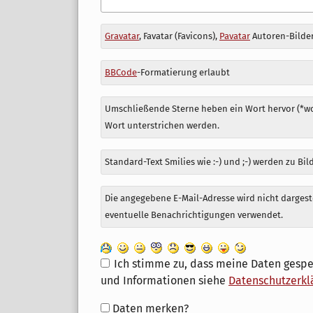
Antwort
Gravatar
, Favatar (Favicons),
Pavatar
Autoren-Bilder
zu
BBCode
-Formatierung erlaubt
Umschließende Sterne heben ein Wort hervor (*wor
Wort unterstrichen werden.
Standard-Text Smilies wie :-) und ;-) werden zu Bil
Die angegebene E-Mail-Adresse wird nicht dargeste
eventuelle Benachrichtigungen verwendet.
Ich stimme zu, dass meine Daten gespe
und Informationen siehe
Datenschutzerkl
Formular-
Daten merken?