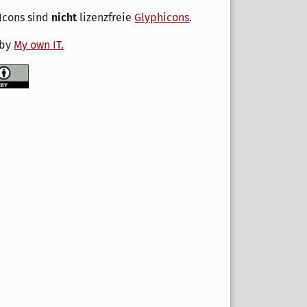
Icons sind
nicht
lizenzfreie
Glyphicons
.
 by
My own IT.