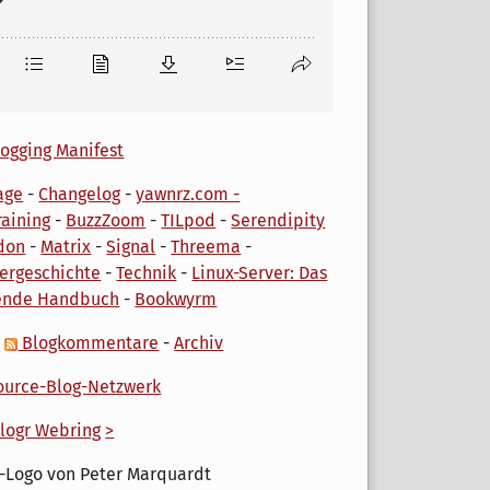
ogging Manifest
age
-
Changelog
-
yawnrz.com -
aining
-
BuzzZoom
-
TILpod
-
Serendipity
don
-
Matrix
-
Signal
-
Threema
-
ergeschichte
-
Technik
-
Linux-Server: Das
ende Handbuch
-
Bookwyrm
-
Blogkommentare
-
Archiv
urce-Blog-Netzwerk
logr Webring
>
-Logo von Peter Marquardt