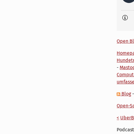
Open Bl
Homep
Hundetr
-
Masto
Comput
umfass
Blog
Open-So
<
UberB
Podcast