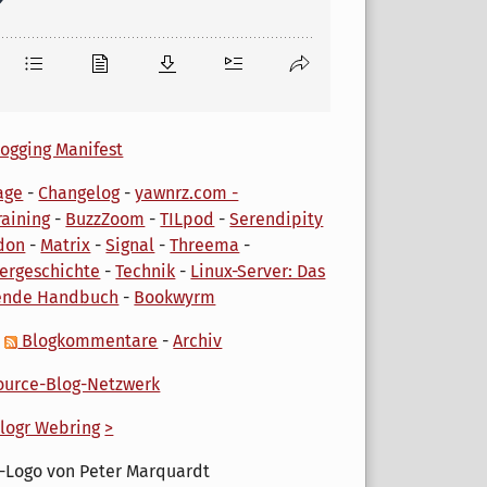
ogging Manifest
age
-
Changelog
-
yawnrz.com -
aining
-
BuzzZoom
-
TILpod
-
Serendipity
don
-
Matrix
-
Signal
-
Threema
-
ergeschichte
-
Technik
-
Linux-Server: Das
ende Handbuch
-
Bookwyrm
-
Blogkommentare
-
Archiv
urce-Blog-Netzwerk
logr Webring
>
-Logo von Peter Marquardt