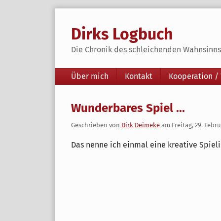
Skip
to
Dirks Logbuch
content
Die Chronik des schleichenden Wahnsinns 
Navigation
Über mich
Kontakt
Kooperation /
Wunderbares Spiel ...
Geschrieben von
Dirk Deimeke
am
Freitag, 29. Febr
Das nenne ich einmal eine kreative Spiel