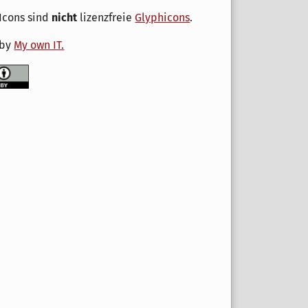
Icons sind
nicht
lizenzfreie
Glyphicons
.
 by
My own IT.