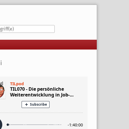
iste
i