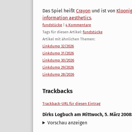
Das Spiel heißt
Crayon
und ist von
Klooni
information aesthetics
.
Kategorien:
fundstücke
|
4 Kommentare
Tags für diesen Artikel:
fundstücke
Artikel mit ähnlichen Themen:
Linkdump 32/2026
Linkdump 31/2026
Linkdump 30/2026
Linkdump 29/2026
Linkdump 28/2026
Trackbacks
Trackback-URL für diesen Eintrag
Dirks Logbuch
am
Mittwoch, 5. März 2008
Vorschau anzeigen