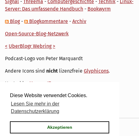
Signal
-
Threema
-
Computergeschichte
-
Technik
-
Linux-
Server: Das umfassende Handbuch
-
Bookwyrm
Blog
-
Blogkommentare
-
Archiv
Open-Source-Blog-Netzwerk
<
UberBlogr Webring
>
Podcast-Logo von Peter Marquardt
Andere Icons sind
nicht
lizenzfreie
Glyphicons
.
Hosted by
My own IT.
Diese Website verwendet Cookies.
Lesen Sie mehr in der
Datenschutzerklärung
Powered by
Serendipity
& the
dirk
theme.
Akzeptieren