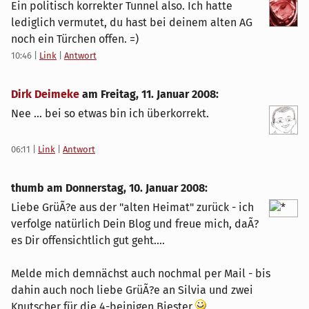
Ein politisch korrekter Tunnel also. Ich hatte
lediglich vermutet, du hast bei deinem alten AG
noch ein Türchen offen. =)
10:46
|
Link
|
Antwort
Dirk Deimeke
am
Freitag, 11. Januar 2008
:
Nee ... bei so etwas bin ich überkorrekt.
06:11
|
Link
|
Antwort
thumb am
Donnerstag, 10. Januar 2008
:
Liebe GrüÃ?e aus der "alten Heimat" zurück - ich
verfolge natürlich Dein Blog und freue mich, daÃ?
es Dir offensichtlich gut geht....
Melde mich demnächst auch nochmal per Mail - bis
dahin auch noch liebe GrüÃ?e an Silvia und zwei
Knutscher für die 4-beinigen Biester