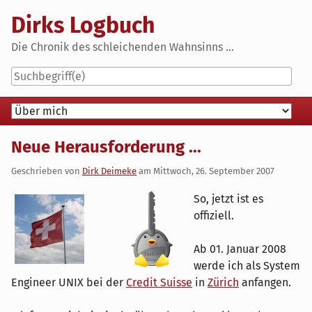
Skip
Dirks Logbuch
to
content
Die Chronik des schleichenden Wahnsinns ...
Navigation
Neue Herausforderung ...
Geschrieben von
Dirk Deimeke
am
Mittwoch, 26. September 2007
So, jetzt ist es
offiziell.
Ab 01. Januar 2008
werde ich als System
Engineer UNIX bei der
Credit Suisse
in
Zürich
anfangen.