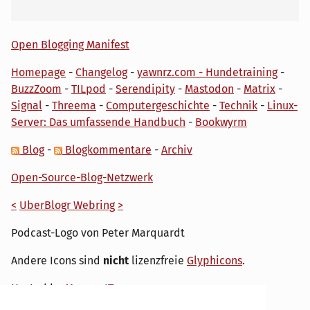
Open Blogging Manifest
Homepage
-
Changelog
-
yawnrz.com - Hundetraining
-
BuzzZoom
-
TILpod
-
Serendipity
-
Mastodon
-
Matrix
-
Signal
-
Threema
-
Computergeschichte
-
Technik
-
Linux-
Server: Das umfassende Handbuch
-
Bookwyrm
Blog
-
Blogkommentare
-
Archiv
Open-Source-Blog-Netzwerk
<
UberBlogr Webring
>
Podcast-Logo von Peter Marquardt
Andere Icons sind
nicht
lizenzfreie
Glyphicons
.
Hosted by
My own IT.