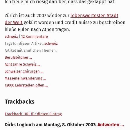
Ich freue mich riesig darüber, dass das geklappt hat.
Zürich ist auch 2007 wieder zur
lebenswertesten Stadt
der Welt
gekürt worden und Credit Suisse zu beschreiben
hieße Eulen nach Athen tragen.
Kategorien:
schweiz
|
12 Kommentare
Tags für diesen Artikel:
schweiz
Artikel mit ähnlichen Themen:
Berufsbildner ...
Acht Jahre Schweiz ...
Schweizer Chirurgen ...
Masseneinwanderung ...
12000 Lehrstellen offen ...
Trackbacks
Trackback-URL für diesen Eintrag
Dirks Logbuch
am
Montag, 8. Oktober 2007
:
Antworten ...