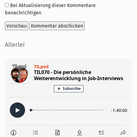
Optionen
Bei Aktualisierung dieser Kommentare
benachrichtigen
Seitenleiste
Allerlei