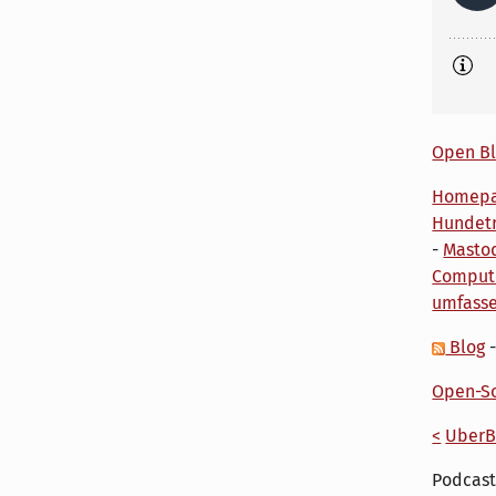
Open Bl
Homep
Hundetr
-
Masto
Comput
umfass
Blog
Open-So
<
UberB
Podcast