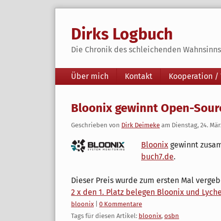
Skip
to
Dirks Logbuch
content
Die Chronik des schleichenden Wahnsinns 
Navigation
Über mich
Kontakt
Kooperation /
Bloonix gewinnt Open-Source
Geschrieben von
Dirk Deimeke
am
Dienstag, 24. Mär
Bloonix
gewinnt zusa
buch7.de
.
Dieser Preis wurde zum ersten Mal vergeben
2 x den 1. Platz belegen Bloonix und Lych
Kategorien:
bloonix
|
0 Kommentare
Tags für diesen Artikel:
bloonix
,
osbn