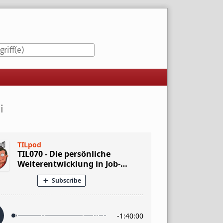
iste
i