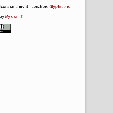
Icons sind
nicht
lizenzfreie
Glyphicons
.
 by
My own IT.