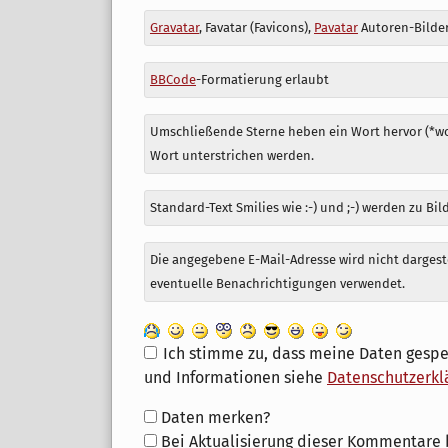
Antwort
Gravatar
, Favatar (Favicons),
Pavatar
Autoren-Bilder
zu
BBCode
-Formatierung erlaubt
Umschließende Sterne heben ein Wort hervor (*wor
Wort unterstrichen werden.
Standard-Text Smilies wie :-) und ;-) werden zu Bil
Die angegebene E-Mail-Adresse wird nicht dargeste
eventuelle Benachrichtigungen verwendet.
Ich stimme zu, dass meine Daten gespe
und Informationen siehe
Datenschutzerkl
Formular-
Daten merken?
Optionen
Bei Aktualisierung dieser Kommentare 