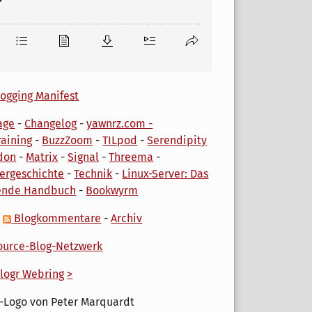
ogging Manifest
age
-
Changelog
-
yawnrz.com -
aining
-
BuzzZoom
-
TILpod
-
Serendipity
don
-
Matrix
-
Signal
-
Threema
-
ergeschichte
-
Technik
-
Linux-Server: Das
ende Handbuch
-
Bookwyrm
-
Blogkommentare
-
Archiv
urce-Blog-Netzwerk
logr Webring
>
-Logo von Peter Marquardt