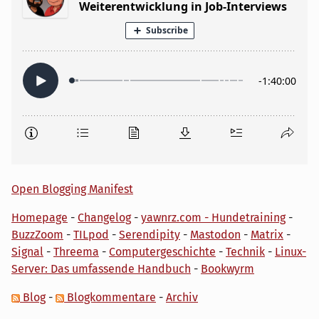
Open Blogging Manifest
Homepage
-
Changelog
-
yawnrz.com - Hundetraining
-
BuzzZoom
-
TILpod
-
Serendipity
-
Mastodon
-
Matrix
-
Signal
-
Threema
-
Computergeschichte
-
Technik
-
Linux-
Server: Das umfassende Handbuch
-
Bookwyrm
Blog
-
Blogkommentare
-
Archiv