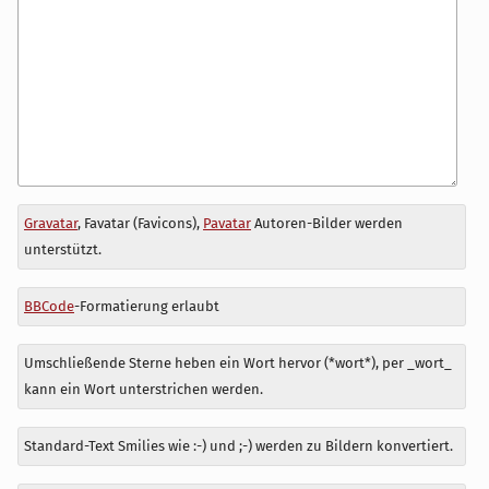
Antwort
Gravatar
, Favatar (Favicons),
Pavatar
Autoren-Bilder werden
zu
unterstützt.
BBCode
-Formatierung erlaubt
Umschließende Sterne heben ein Wort hervor (*wort*), per _wort_
kann ein Wort unterstrichen werden.
Standard-Text Smilies wie :-) und ;-) werden zu Bildern konvertiert.