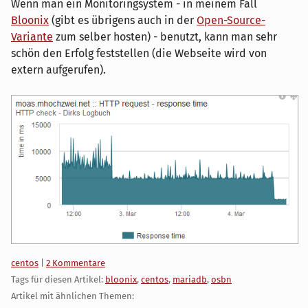
Wenn man ein Monitoringsystem - in meinem Fall
Bloonix
(gibt es übrigens auch in der
Open-Source-
Variante
zum selber hosten) - benutzt, kann man sehr
schön den Erfolg feststellen (die Webseite wird von
extern aufgerufen).
Kategorien:
centos
|
2 Kommentare
Tags für diesen Artikel:
bloonix
,
centos
,
mariadb
,
osbn
Artikel mit ähnlichen Themen: