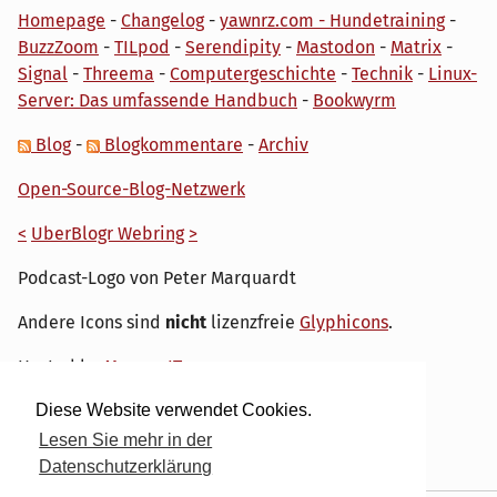
Homepage
-
Changelog
-
yawnrz.com - Hundetraining
-
BuzzZoom
-
TILpod
-
Serendipity
-
Mastodon
-
Matrix
-
Signal
-
Threema
-
Computergeschichte
-
Technik
-
Linux-
Server: Das umfassende Handbuch
-
Bookwyrm
Blog
-
Blogkommentare
-
Archiv
Open-Source-Blog-Netzwerk
<
UberBlogr Webring
>
Podcast-Logo von Peter Marquardt
Andere Icons sind
nicht
lizenzfreie
Glyphicons
.
Hosted by
My own IT.
Diese Website verwendet Cookies.
Lesen Sie mehr in der
Datenschutzerklärung