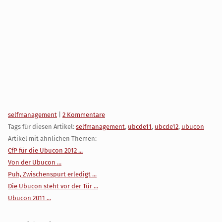
Kategorien:
selfmanagement
|
2 Kommentare
Tags für diesen Artikel:
selfmanagement
,
ubcde11
,
ubcde12
,
ubucon
Artikel mit ähnlichen Themen:
CfP für die Ubucon 2012 ...
Von der Ubucon ...
Puh, Zwischenspurt erledigt ...
Die Ubucon steht vor der Tür ...
Ubucon 2011 ...