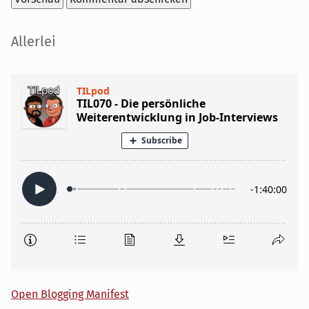
Seitenleiste
Allerlei
Open Blogging Manifest