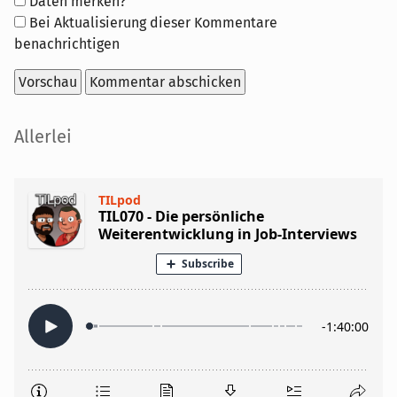
Formular-
Daten merken?
Optionen
Bei Aktualisierung dieser Kommentare
benachrichtigen
Seitenleiste
Allerlei