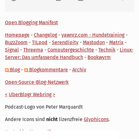
Open Blogging Manifest
Homepage
-
Changelog
-
yawnrz.com - Hundetraining
-
BuzzZoom
-
TILpod
-
Serendipity
-
Mastodon
-
Matrix
-
Signal
-
Threema
-
Computergeschichte
-
Technik
-
Linux-
Server: Das umfassende Handbuch
-
Bookwyrm
Blog
-
Blogkommentare
-
Archiv
Open-Source-Blog-Netzwerk
<
UberBlogr Webring
>
Podcast-Logo von Peter Marquardt
Andere Icons sind
nicht
lizenzfreie
Glyphicons
.
Hosted by
My own IT.