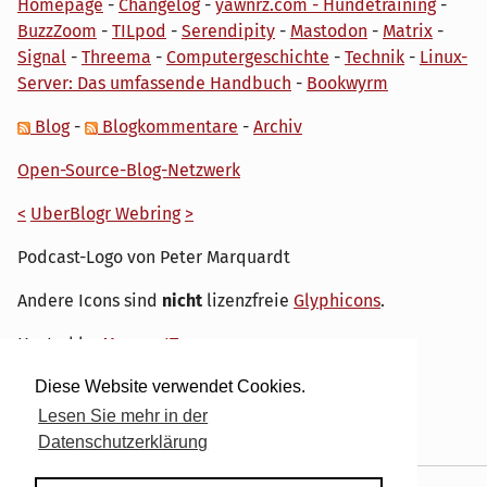
Homepage
-
Changelog
-
yawnrz.com - Hundetraining
-
BuzzZoom
-
TILpod
-
Serendipity
-
Mastodon
-
Matrix
-
Signal
-
Threema
-
Computergeschichte
-
Technik
-
Linux-
Server: Das umfassende Handbuch
-
Bookwyrm
Blog
-
Blogkommentare
-
Archiv
Open-Source-Blog-Netzwerk
<
UberBlogr Webring
>
Podcast-Logo von Peter Marquardt
Andere Icons sind
nicht
lizenzfreie
Glyphicons
.
Hosted by
My own IT.
Diese Website verwendet Cookies.
Lesen Sie mehr in der
Datenschutzerklärung