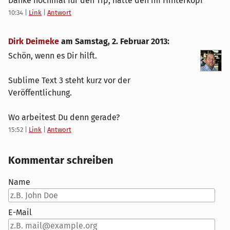
Danke nochmal für den Tip, hatte den im Hinterkopf
10:34
|
Link
|
Antwort
Dirk Deimeke
am
Samstag, 2. Februar 2013
:
Schön, wenn es Dir hilft.
Sublime Text 3 steht kurz vor der
Veröffentlichung.
Wo arbeitest Du denn gerade?
15:52
|
Link
|
Antwort
Kommentar schreiben
Name
E-Mail