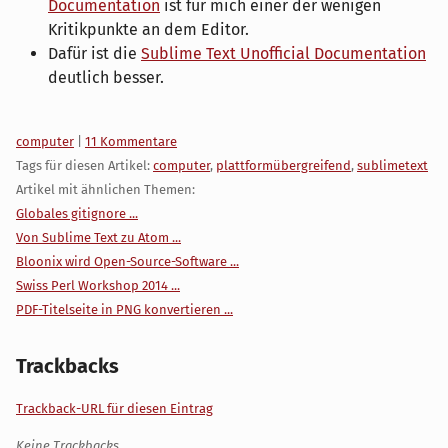
Documentation
ist für mich einer der wenigen
Kritikpunkte an dem Editor.
Dafür ist die
Sublime Text Unofficial Documentation
deutlich besser.
Kategorien:
computer
|
11 Kommentare
Tags für diesen Artikel:
computer
,
plattformübergreifend
,
sublimetext
Artikel mit ähnlichen Themen:
Globales gitignore ...
Von Sublime Text zu Atom ...
Bloonix wird Open-Source-Software ...
Swiss Perl Workshop 2014 ...
PDF-Titelseite in PNG konvertieren ...
Trackbacks
Trackback-URL für diesen Eintrag
Keine Trackbacks