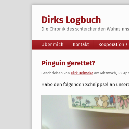
Skip
to
Dirks Logbuch
content
Die Chronik des schleichenden Wahnsinns 
Navigation
Über mich
Kontakt
Kooperation /
Pinguin gerettet?
Geschrieben von
Dirk Deimeke
am
Mittwoch, 18. Apr
Habe den folgenden Schnippsel an unser