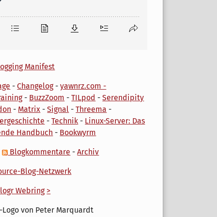
ogging Manifest
age
-
Changelog
-
yawnrz.com -
aining
-
BuzzZoom
-
TILpod
-
Serendipity
don
-
Matrix
-
Signal
-
Threema
-
ergeschichte
-
Technik
-
Linux-Server: Das
ende Handbuch
-
Bookwyrm
-
Blogkommentare
-
Archiv
urce-Blog-Netzwerk
logr Webring
>
-Logo von Peter Marquardt