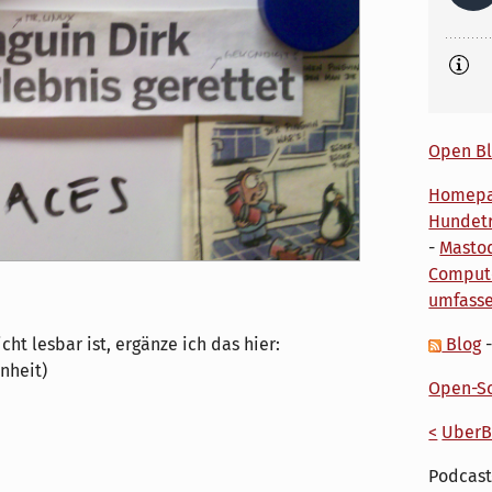
Open Bl
Homep
Hundetr
-
Masto
Comput
umfass
Blog
cht lesbar ist, ergänze ich das hier:
nheit)
Open-So
<
UberB
Podcast