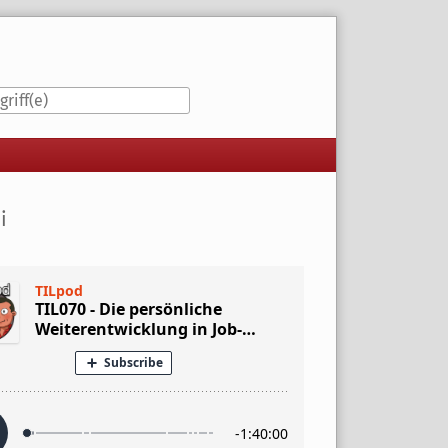
iste
i