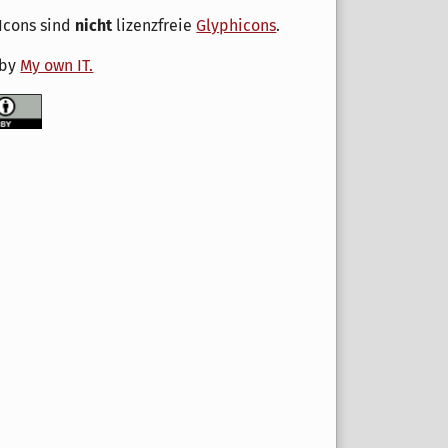
Icons sind
nicht
lizenzfreie
Glyphicons
.
 by
My own IT.