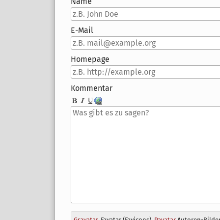
Name
E-Mail
Homepage
Kommentar
Antwort
Gravatar
, Favatar (Favicons),
Pavatar
Autoren-Bilder