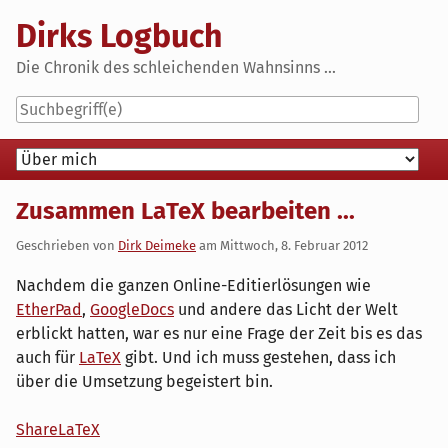
Skip
Dirks Logbuch
to
content
Die Chronik des schleichenden Wahnsinns ...
Navigation
Zusammen LaTeX bearbeiten ...
Geschrieben von
Dirk Deimeke
am
Mittwoch, 8. Februar 2012
Nachdem die ganzen Online-Editierlösungen wie
EtherPad
,
GoogleDocs
und andere das Licht der Welt
erblickt hatten, war es nur eine Frage der Zeit bis es das
auch für
LaTeX
gibt. Und ich muss gestehen, dass ich
über die Umsetzung begeistert bin.
ShareLaTeX