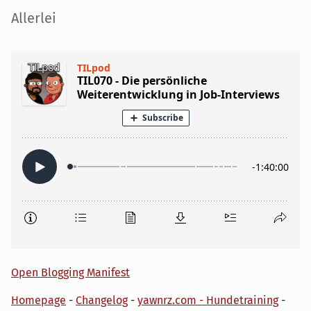
Seitenleiste
Allerlei
Open Blogging Manifest
Homepage
-
Changelog
-
yawnrz.com - Hundetraining
-