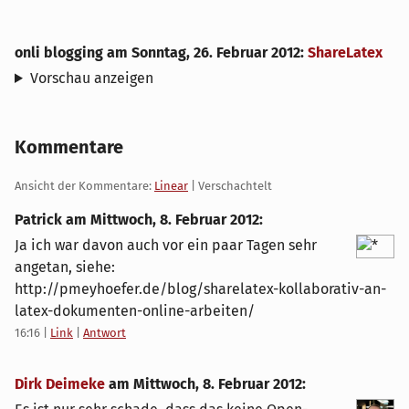
onli blogging
am
Sonntag, 26. Februar 2012
:
ShareLatex
Vorschau anzeigen
Kommentare
Ansicht der Kommentare:
Linear
| Verschachtelt
Patrick am
Mittwoch, 8. Februar 2012
:
Ja ich war davon auch vor ein paar Tagen sehr
angetan, siehe:
http://pmeyhoefer.de/blog/sharelatex-kollaborativ-an-
latex-dokumenten-online-arbeiten/
16:16
|
Link
|
Antwort
Dirk Deimeke
am
Mittwoch, 8. Februar 2012
: