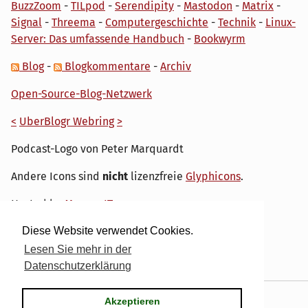
BuzzZoom
-
TILpod
-
Serendipity
-
Mastodon
-
Matrix
-
Signal
-
Threema
-
Computergeschichte
-
Technik
-
Linux-
Server: Das umfassende Handbuch
-
Bookwyrm
Blog
-
Blogkommentare
-
Archiv
Open-Source-Blog-Netzwerk
<
UberBlogr Webring
>
Podcast-Logo von Peter Marquardt
Andere Icons sind
nicht
lizenzfreie
Glyphicons
.
Hosted by
My own IT.
Diese Website verwendet Cookies.
Lesen Sie mehr in der
Datenschutzerklärung
Powered by
Serendipity
& the
dirk
theme.
Akzeptieren