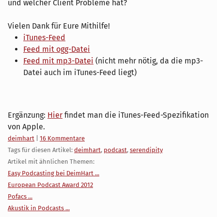
und welcher Client Probleme hat?
Vielen Dank für Eure Mithilfe!
iTunes-Feed
Feed mit ogg-Datei
Feed mit mp3-Datei
(nicht mehr nötig, da die mp3-
Datei auch im iTunes-Feed liegt)
Ergänzung:
Hier
findet man die iTunes-Feed-Spezifikation
von Apple.
Kategorien:
deimhart
|
16 Kommentare
Tags für diesen Artikel:
deimhart
,
podcast
,
serendipity
Artikel mit ähnlichen Themen:
Easy Podcasting bei DeimHart ...
European Podcast Award 2012
Pofacs ...
Akustik in Podcasts ...