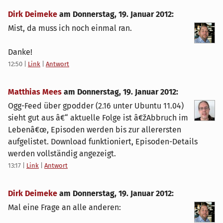
Dirk Deimeke
am
Donnerstag, 19. Januar 2012
:
Mist, da muss ich noch einmal ran.
Danke!
12:50
|
Link
|
Antwort
Matthias Mees
am
Donnerstag, 19. Januar 2012
:
Ogg-Feed über gpodder (2.16 unter Ubuntu 11.04)
sieht gut aus â€“ aktuelle Folge ist â€žAbbruch im
Lebenâ€œ, Episoden werden bis zur allerersten
aufgelistet. Download funktioniert, Episoden-Details
werden vollständig angezeigt.
13:17
|
Link
|
Antwort
Dirk Deimeke
am
Donnerstag, 19. Januar 2012
:
Mal eine Frage an alle anderen: