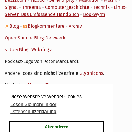
BuzzZoom
-
TILpod
-
Serendipity
-
Mastodon
-
Matrix
-
Signal
-
Threema
-
Computergeschichte
-
Technik
-
Linux-
Server: Das umfassende Handbuch
-
Bookwyrm
Blog
-
Blogkommentare
-
Archiv
Open-Source-Blog-Netzwerk
<
UberBlogr Webring
>
Podcast-Logo von Peter Marquardt
Andere Icons sind
nicht
lizenzfreie
Glyphicons
.
Hosted by
My own IT.
Diese Website verwendet Cookies.
Lesen Sie mehr in der
Datenschutzerklärung
Powered by
Serendipity
& the
dirk
theme.
Akzeptieren