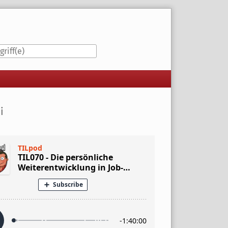
iste
i