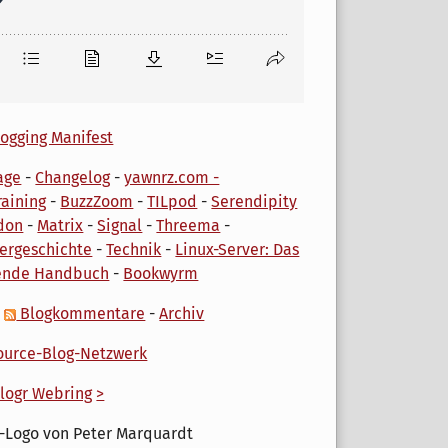
ogging Manifest
age
-
Changelog
-
yawnrz.com -
aining
-
BuzzZoom
-
TILpod
-
Serendipity
don
-
Matrix
-
Signal
-
Threema
-
ergeschichte
-
Technik
-
Linux-Server: Das
ende Handbuch
-
Bookwyrm
-
Blogkommentare
-
Archiv
urce-Blog-Netzwerk
logr Webring
>
-Logo von Peter Marquardt