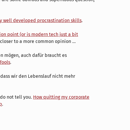
y well developed procrastination skills
.
on point (or is modern tech just a bit
 closer to a more common opinion ...
n mögen, auch dafür braucht es
Tools
.
, dass wir den Lebenslauf nicht mehr
do not tell you.
How quitting my corporate
p
.