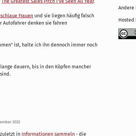
,
The Greatest Sales Pitch I’ve Seen All Year
.
Andere 
h schlaue Frauen
und sie liegen häufig falsch
Hosted
er Autofahrer denken sie fahren
ommen" ist, halte ich ihn dennoch immer noch
ch lange dauern, bis in den Köpfen mancher
sind.
vember 2022
zuletzt in
Informationen sammeln
- die