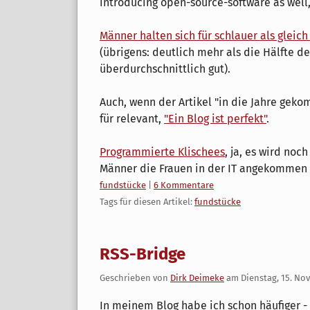
introducing open-source-software as well
Männer halten sich für schlauer als gleic
(übrigens: deutlich mehr als die Hälfte d
überdurchschnittlich gut).
Auch, wenn der Artikel "in die Jahre gek
für relevant,
"Ein Blog ist perfekt"
.
Programmierte Klischees
, ja, es wird no
Männer die Frauen in der IT angekommen 
Kategorien:
fundstücke
|
6 Kommentare
Tags für diesen Artikel:
fundstücke
RSS-Bridge
Geschrieben von
Dirk Deimeke
am
Dienstag, 15. No
In meinem Blog habe ich schon häufiger - 