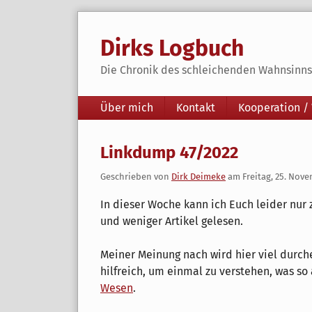
Skip
to
Dirks Logbuch
content
Die Chronik des schleichenden Wahnsinns 
Navigation
Über mich
Kontakt
Kooperation /
Linkdump 47/2022
Geschrieben von
Dirk Deimeke
am
Freitag, 25. Nov
In dieser Woche kann ich Euch leider nur 
und weniger Artikel gelesen.
Meiner Meinung nach wird hier viel durche
hilfreich, um einmal zu verstehen, was so 
Wesen
.