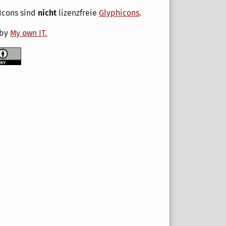
Icons sind
nicht
lizenzfreie
Glyphicons
.
 by
My own IT.