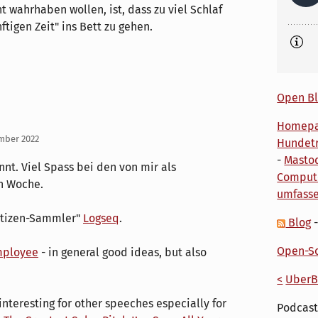
ht wahrhaben wollen, ist, dass zu viel Schlaf
ftigen Zeit" ins Bett zu gehen.
Open Bl
Homep
ember 2022
Hundetr
-
Masto
nt. Viel Spass bei den von mir als
Comput
n Woche.
umfass
otizen-Sammler"
Logseq
.
Blog
Open-So
mployee
- in general good ideas, but also
<
UberB
interesting for other speeches especially for
Podcast