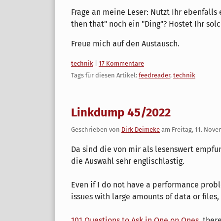
Frage an meine Leser: Nutzt Ihr ebenfalls e
then that" noch ein "Ding"? Hostet Ihr sol
Freue mich auf den Austausch.
Kategorien:
technik
|
17 Kommentare
Tags für diesen Artikel:
feedreader
,
technik
Linkdump 45/2022
Geschrieben von
Dirk Deimeke
am
Freitag, 11. Nov
Da sind die von mir als lesenswert empfun
die Auswahl sehr englischlastig.
Even if I do not have a performance probl
issues with large amounts of data or files,
101 Questions to Ask in One on Ones
, ther