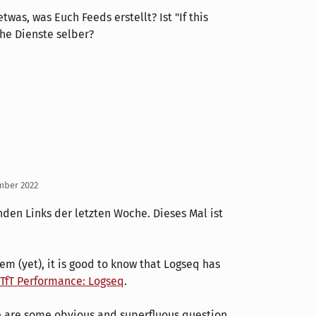
twas, was Euch Feeds erstellt? Ist "If this
che Dienste selber?
ember 2022
den Links der letzten Woche. Dieses Mal ist
em (yet), it is good to know that Logseq has
TfT Performance: Logseq
.
e are some obvious and superfluous question,