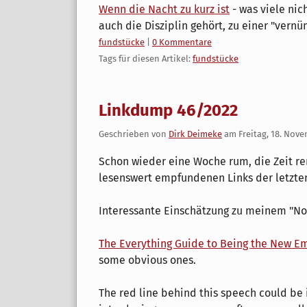
Wenn die Nacht zu kurz ist
- was viele nic
auch die Disziplin gehört, zu einer "vernün
Kategorien:
fundstücke
|
0 Kommentare
Tags für diesen Artikel:
fundstücke
Linkdump 46/2022
Geschrieben von
Dirk Deimeke
am
Freitag, 18. Nov
Schon wieder eine Woche rum, die Zeit ren
lesenswert empfundenen Links der letzte
Interessante Einschätzung zu meinem "N
The Everything Guide to Being the New E
some obvious ones.
The red line behind this speech could be 