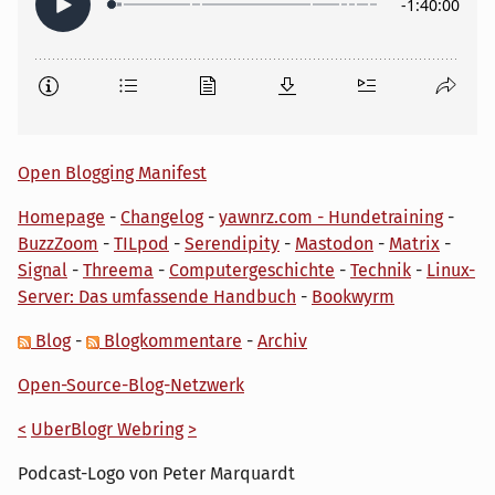
Open Blogging Manifest
Homepage
-
Changelog
-
yawnrz.com - Hundetraining
-
BuzzZoom
-
TILpod
-
Serendipity
-
Mastodon
-
Matrix
-
Signal
-
Threema
-
Computergeschichte
-
Technik
-
Linux-
Server: Das umfassende Handbuch
-
Bookwyrm
Blog
-
Blogkommentare
-
Archiv
Open-Source-Blog-Netzwerk
<
UberBlogr Webring
>
Podcast-Logo von Peter Marquardt