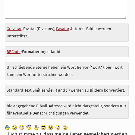
Antwort
Gravatar
, Favatar (Favicons),
Pavatar
Autoren-Bilder werden
zu
unterstützt.
BBCode
-Formatierung erlaubt
Umschließende Sterne heben ein Wort hervor (*wort*), per _wort_
kann ein Wort unterstrichen werden.
Standard-Text Smilies wie :-) und ;-) werden zu Bildern konvertiert.
Die angegebene E-Mail-Adresse wird nicht dargestellt, sondern nur
für eventuelle Benachrichtigungen verwendet.
Ich stimme zu, dass meine Daten gespeichert werden