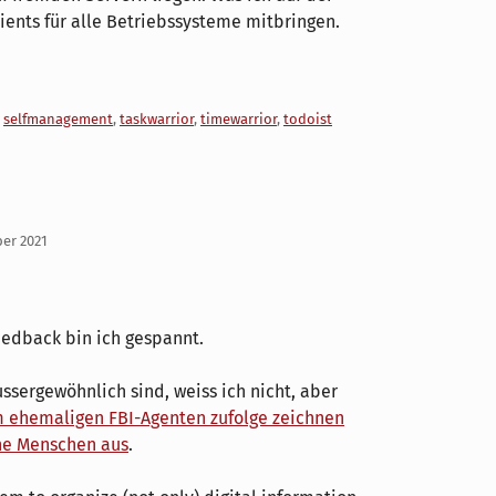
lients für alle Betriebssysteme mitbringen.
,
selfmanagement
,
taskwarrior
,
timewarrior
,
todoist
ber 2021
eedback bin ich gespannt.
sergewöhnlich sind, weiss ich nicht, aber
 ehemaligen FBI-Agenten zufolge zeichnen
he Menschen aus
.