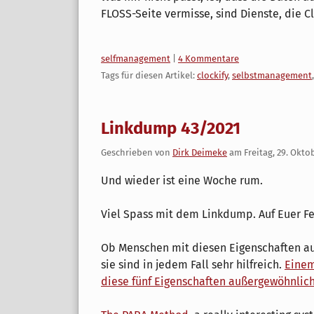
FLOSS-Seite vermisse, sind Dienste, die C
Kategorien:
selfmanagement
|
4 Kommentare
Tags für diesen Artikel:
clockify
,
selbstmanagement
Linkdump 43/2021
Geschrieben von
Dirk Deimeke
am
Freitag, 29. Okto
Und wieder ist eine Woche rum.
Viel Spass mit dem Linkdump. Auf Euer F
Ob Menschen mit diesen Eigenschaften aus
sie sind in jedem Fall sehr hilfreich.
Einem
diese fünf Eigenschaften außergewöhnlic