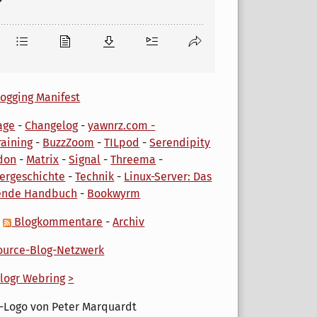
ogging Manifest
age
-
Changelog
-
yawnrz.com -
aining
-
BuzzZoom
-
TILpod
-
Serendipity
don
-
Matrix
-
Signal
-
Threema
-
ergeschichte
-
Technik
-
Linux-Server: Das
ende Handbuch
-
Bookwyrm
-
Blogkommentare
-
Archiv
urce-Blog-Netzwerk
logr Webring
>
-Logo von Peter Marquardt