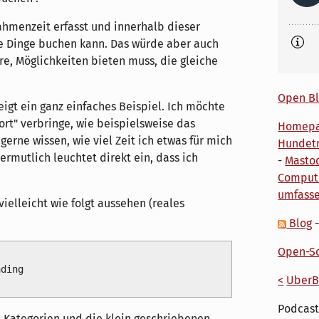
hmenzeit erfasst und innerhalb dieser
e Dinge buchen kann. Das würde aber auch
re, Möglichkeiten bieten muss, die gleiche
Open Bl
igt ein ganz einfaches Beispiel. Ich möchte
port" verbringe, wie beispielsweise das
Homep
gerne wissen, wie viel Zeit ich etwas für mich
Hundetr
ermutlich leuchtet direkt ein, dass ich
-
Masto
Comput
umfass
ielleicht wie folgt aussehen (reales
Blog
Open-So
ding

<
UberB
Podcast
 Kategorien und die klein geschriebenen