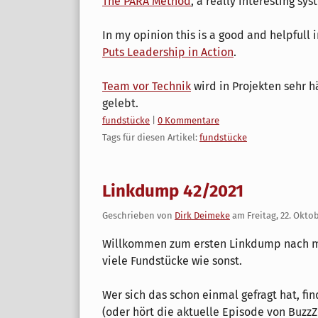
The PARA Method
, a really interesting sy
In my opinion this is a good and helpfull 
Puts Leadership in Action
.
Team vor Technik
wird in Projekten sehr h
gelebt.
Kategorien:
fundstücke
|
0 Kommentare
Tags für diesen Artikel:
fundstücke
Linkdump 42/2021
Geschrieben von
Dirk Deimeke
am
Freitag, 22. Okto
Willkommen zum ersten Linkdump nach me
viele Fundstücke wie sonst.
Wer sich das schon einmal gefragt hat, fin
(oder hört die aktuelle Episode von Buzz