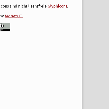
Icons sind
nicht
lizenzfreie
Glyphicons
.
 by
My own IT.