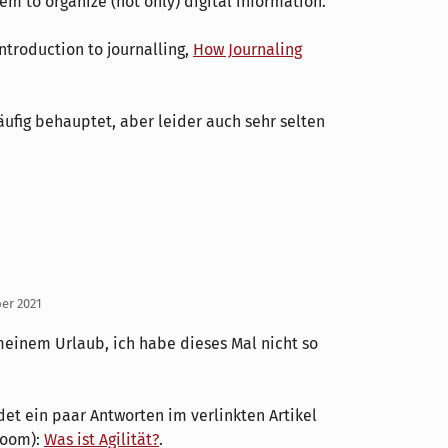
stem to organize (not only) digital information.
introduction to journalling,
How Journaling
äufig behauptet, aber leider auch sehr selten
ber 2021
inem Urlaub, ich habe dieses Mal nicht so
det ein paar Antworten im verlinkten Artikel
Zoom):
Was ist Agilität?
.