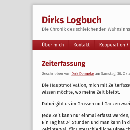
Skip
to
Dirks Logbuch
content
Die Chronik des schleichenden Wahnsinns 
Navigation
Über mich
Kontakt
Kooperation /
Zeiterfassung
Geschrieben von
Dirk Deimeke
am
Samstag, 30. Okt
Die Hauptmotivation, mich mit Zeiterfass
wissen möchte, wo meine Zeit bleibt.
Dabei gibt es im Grossen und Ganzen zwei
Jede Zeit kann nur einmal erfasst werden, 
Ein Tag hat 24 Stunden und man kann in d
Zeitintervall für unterschiedliche Dinge "