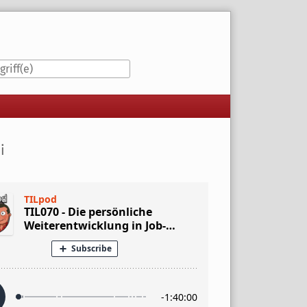
iste
i