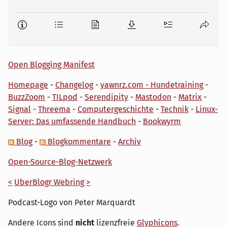
Open Blogging Manifest
Homepage
-
Changelog
-
yawnrz.com - Hundetraining
-
BuzzZoom
-
TILpod
-
Serendipity
-
Mastodon
-
Matrix
-
Signal
-
Threema
-
Computergeschichte
-
Technik
-
Linux-
Server: Das umfassende Handbuch
-
Bookwyrm
Blog
-
Blogkommentare
-
Archiv
Open-Source-Blog-Netzwerk
<
UberBlogr Webring
>
Podcast-Logo von Peter Marquardt
Andere Icons sind
nicht
lizenzfreie
Glyphicons
.