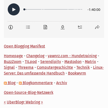
Open Blogging Manifest
Homepage
-
Changelog
-
yawnrz.com - Hundetraining
-
BuzzZoom
-
TILpod
-
Serendipity
-
Mastodon
-
Matrix
-
Signal
-
Threema
-
Computergeschichte
-
Technik
-
Linux-
Server: Das umfassende Handbuch
-
Bookwyrm
Blog
-
Blogkommentare
-
Archiv
Open-Source-Blog-Netzwerk
<
UberBlogr Webring
>