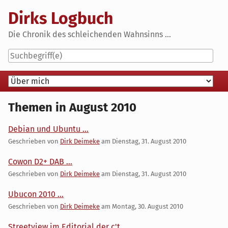
Skip
Dirks Logbuch
to
content
Die Chronik des schleichenden Wahnsinns ...
Navigation
Themen in August 2010
Debian und Ubuntu ...
Geschrieben von
Dirk Deimeke
am
Dienstag, 31. August 2010
Cowon D2+ DAB ...
Geschrieben von
Dirk Deimeke
am
Dienstag, 31. August 2010
Ubucon 2010 ...
Geschrieben von
Dirk Deimeke
am
Montag, 30. August 2010
Streetview im Editorial der c't ...