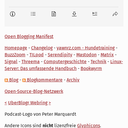
Open Blogging Manifest
Homepage
-
Changelog
-
yawnrz.com - Hundetraining
-
BuzzZoom
-
TILpod
-
Serendipity
-
Mastodon
-
Matrix
-
Signal
-
Threema
-
Computergeschichte
-
Technik
-
Linux-
Server: Das umfassende Handbuch
-
Bookwyrm
Blog
-
Blogkommentare
-
Archiv
Open-Source-Blog-Netzwerk
<
UberBlogr Webring
>
Podcast-Logo von Peter Marquardt
Andere Icons sind
nicht
lizenzfreie
Glyphicons
.