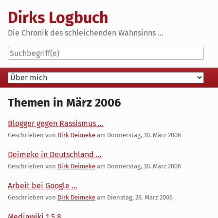
Skip
Dirks Logbuch
to
content
Die Chronik des schleichenden Wahnsinns ...
Navigation
Themen in März 2006
Blogger gegen Rassismus ...
Geschrieben von
Dirk Deimeke
am
Donnerstag, 30. März 2006
Deimeke in Deutschland ...
Geschrieben von
Dirk Deimeke
am
Donnerstag, 30. März 2006
Arbeit bei Google ...
Geschrieben von
Dirk Deimeke
am
Dienstag, 28. März 2006
Mediawiki 1.5.8 ...