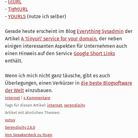
-
lilURL
-
TightURL
-
YOURLS
(nutze ich selber)
Gerade heute erscheint im Blog
Everything Sysadmin
der
Artikel
A 'tinyurl' service for your domain
, der neben
einigen interessanten Aspekten für Unternehmen auch
einen Hinweis auf den Service
Google Short Links
enthält.
Wenn ich mich nicht ganz täusche, gibt es auch
Überlegungen, einen Verkürzer in
die beste Blogsoftware
der Welt
einzubauen.
Kategorien:
internet
|
4 Kommentare
Tags für diesen Artikel:
internet
,
serendipity
Artikel mit ähnlichen Themen:
vutuv
Serendipity 2.6.0
Von Speakerdeck zu Hugo