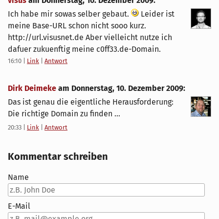
visus
am
Donnerstag, 10. Dezember 2009
:
Ich habe mir sowas selber gebaut.
Leider ist
meine Base-URL schon nicht sooo kurz.
http://url.visusnet.de Aber vielleicht nutze ich
dafuer zukuenftig meine c0ff33.de-Domain.
16:10
|
Link
|
Antwort
Dirk Deimeke
am
Donnerstag, 10. Dezember 2009
:
Das ist genau die eigentliche Herausforderung:
Die richtige Domain zu finden ...
20:33
|
Link
|
Antwort
Kommentar schreiben
Name
E-Mail