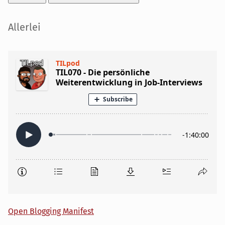
Seitenleiste
Allerlei
Open Blogging Manifest