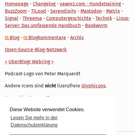
Homepage
-
Changelog
-
yawnrz.com - Hundetraining
-
BuzzZoom
-
TILpod
-
Serendipity
-
Mastodon
-
Matrix
-
Signal
-
Threema
-
Computergeschichte
-
Technik
-
Linux-
Server: Das umfassende Handbuch
-
Bookwyrm
Blog
-
Blogkommentare
-
Archiv
Open-Source-Blog-Netzwerk
<
UberBlogr Webring
>
Podcast-Logo von Peter Marquardt
Andere Icons sind
nicht
lizenzfreie
Glyphicons
.
Hosted by
My own IT.
Diese Website verwendet Cookies.
Lesen Sie mehr in der
Datenschutzerklärung