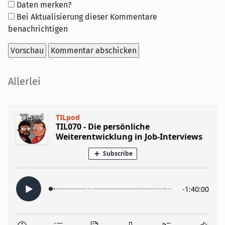
Formular-
Daten merken?
Optionen
Bei Aktualisierung dieser Kommentare
benachrichtigen
Seitenleiste
Allerlei