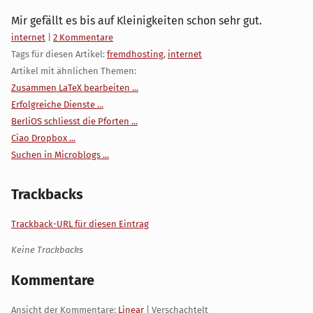
Mir gefällt es bis auf Kleinigkeiten schon sehr gut.
Kategorien:
internet
|
2 Kommentare
Tags für diesen Artikel:
fremdhosting
,
internet
Artikel mit ähnlichen Themen:
Zusammen LaTeX bearbeiten ...
Erfolgreiche Dienste ...
BerliOS schliesst die Pforten ...
Ciao Dropbox ...
Suchen in Microblogs ...
Trackbacks
Trackback-URL für diesen Eintrag
Keine Trackbacks
Kommentare
Ansicht der Kommentare:
Linear
| Verschachtelt