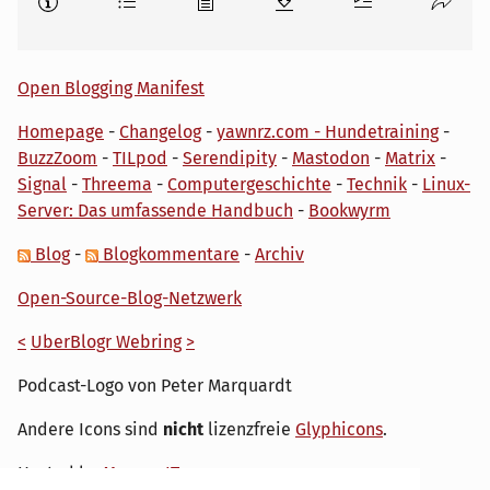
Open Blogging Manifest
Homepage
-
Changelog
-
yawnrz.com - Hundetraining
-
BuzzZoom
-
TILpod
-
Serendipity
-
Mastodon
-
Matrix
-
Signal
-
Threema
-
Computergeschichte
-
Technik
-
Linux-
Server: Das umfassende Handbuch
-
Bookwyrm
Blog
-
Blogkommentare
-
Archiv
Open-Source-Blog-Netzwerk
<
UberBlogr Webring
>
Podcast-Logo von Peter Marquardt
Andere Icons sind
nicht
lizenzfreie
Glyphicons
.
Hosted by
My own IT.