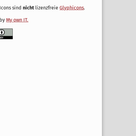
Icons sind
nicht
lizenzfreie
Glyphicons
.
 by
My own IT.