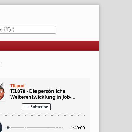
iste
i