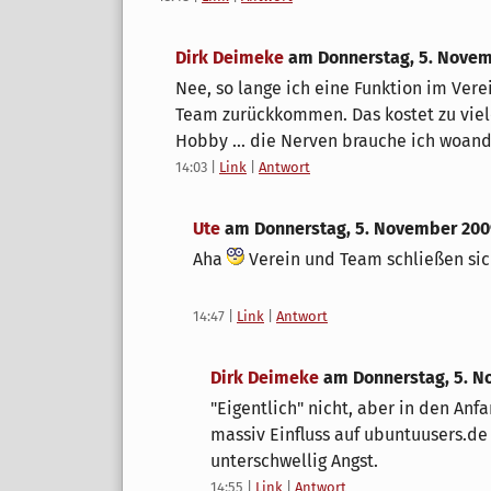
Dirk Deimeke
am
Donnerstag, 5. Nove
Nee, so lange ich eine Funktion im Vere
Team zurückkommen. Das kostet zu viel
Hobby ... die Nerven brauche ich woand
14:03
|
Link
|
Antwort
Ute
am
Donnerstag, 5. November 200
Aha
Verein und Team schließen sich
14:47
|
Link
|
Antwort
Dirk Deimeke
am
Donnerstag, 5. 
"Eigentlich" nicht, aber in den Anf
massiv Einfluss auf ubuntuusers.d
unterschwellig Angst.
14:55
|
Link
|
Antwort