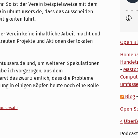
. So ist der Verein beispielsweise mit dem
in ubuntuusers.de, dass das Ausscheiden
itigkeiten führt.
 der Verein keine inhaltliche Arbeit macht und
etreuten Projekte und Aktionen der lokalen
Open Bl
Homep
Hundetr
untuusers.de und, um weiteren Spekulationen
-
Masto
abe ich vorgezogen, aus dem
Comput
rvt das zwar ziemlich, dass die Probleme
umfass
ung in einigen Köpfen heute noch eine Rolle
Blog
uusers.de
Open-So
<
UberB
Podcast