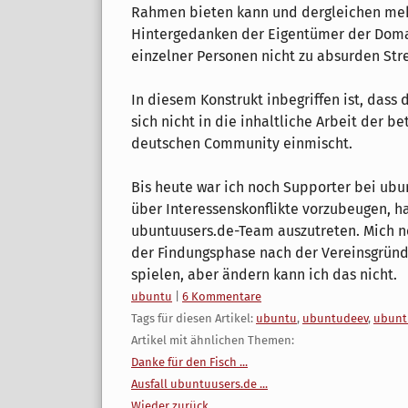
Rahmen bieten kann und dergleichen mehr
Hintergedanken der Eigentümer der Doma
einzelner Personen nicht zu absurden Stre
In diesem Konstrukt inbegriffen ist, dass
sich nicht in die inhaltliche Arbeit der b
deutschen Community einmischt.
Bis heute war ich noch Supporter bei ub
über Interessenskonflikte vorzubeugen, h
ubuntuusers.de-Team auszutreten. Mich ne
der Findungsphase nach der Vereinsgründ
spielen, aber ändern kann ich das nicht.
Kategorien:
ubuntu
|
6 Kommentare
Tags für diesen Artikel:
ubuntu
,
ubuntudeev
,
ubunt
Artikel mit ähnlichen Themen:
Danke für den Fisch ...
Ausfall ubuntuusers.de ...
Wieder zurück ...