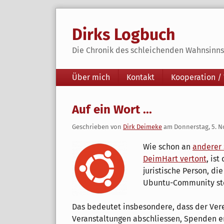
Skip
to
Dirks Logbuch
content
Die Chronik des schleichenden Wahnsinns 
Navigation
Über mich
Kontakt
Kooperation /
Auf ein Wort ...
Geschrieben von
Dirk Deimeke
am
Donnerstag, 5. 
Wie schon an
anderer 
DeimHart vertont
, ist
juristische Person, di
Ubuntu-Community st
Das bedeutet insbesondere, dass der Vere
Veranstaltungen abschliessen, Spenden 