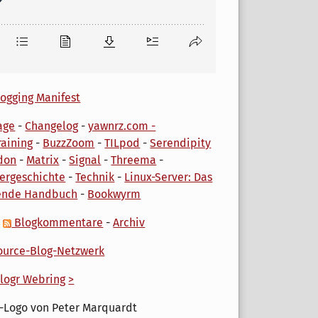
ogging Manifest
age
-
Changelog
-
yawnrz.com -
aining
-
BuzzZoom
-
TILpod
-
Serendipity
don
-
Matrix
-
Signal
-
Threema
-
ergeschichte
-
Technik
-
Linux-Server: Das
ende Handbuch
-
Bookwyrm
-
Blogkommentare
-
Archiv
urce-Blog-Netzwerk
logr Webring
>
-Logo von Peter Marquardt