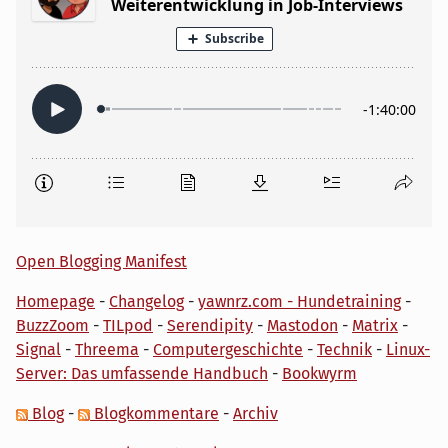
Open Blogging Manifest
Homepage
-
Changelog
-
yawnrz.com - Hundetraining
-
BuzzZoom
-
TILpod
-
Serendipity
-
Mastodon
-
Matrix
-
Signal
-
Threema
-
Computergeschichte
-
Technik
-
Linux-
Server: Das umfassende Handbuch
-
Bookwyrm
Blog
-
Blogkommentare
-
Archiv