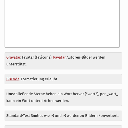
Antwort
Gravatar
, Favatar (Favicons),
Pavatar
Autoren-Bilder werden
zu
unterstützt.
BBCode
-Formatierung erlaubt
Umschließende Sterne heben ein Wort hervor (*wort*), per _wort_
kann ein Wort unterstrichen werden.
Standard-Text Smilies wie :-) und ;-) werden zu Bildern konvertiert.